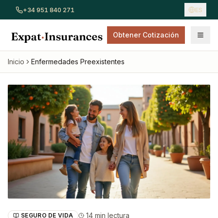
+34 951 840 271
ES
Obtener Cotización
Ver todos los seguros
Seguro de coche
Seguro de hogar
Inicio
Enfermedades Preexistentes
14 min lectura
SEGURO DE VIDA