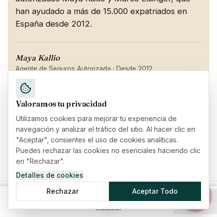
han ayudado a más de 15.000 expatriados en
España desde 2012.
Maya Kallio
Agente de Seguros Autorizada
·
Desde 2012
Marco Elsinger
Agente de Seguros Autorizado
·
Más de 10 años
Valoramos tu privacidad
Idiomas: Inglés, Finés, Español, Alemán, Sueco · Licencia
Utilizamos cookies para mejorar tu experiencia de
DGSFP: C0031B93323293
navegación y analizar el tráfico del sitio. Al hacer clic en
"Aceptar", consientes el uso de cookies analíticas.
Puedes rechazar las cookies no esenciales haciendo clic
en "Rechazar".
Detalles de cookies
Rechazar
Aceptar Todo
Preguntas frecuentes
Inicio
Seguros
Guías
Menú
Cotización