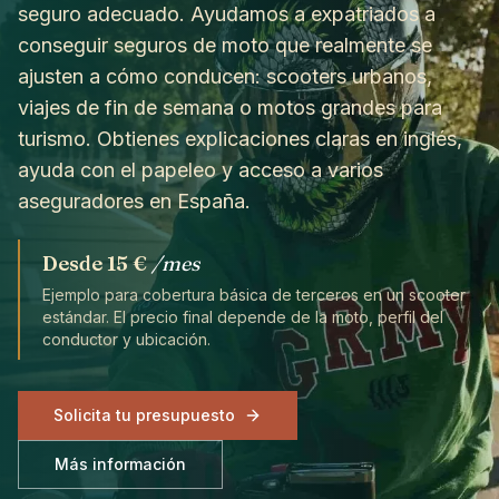
seguro adecuado. Ayudamos a expatriados a
conseguir seguros de moto que realmente se
ajusten a cómo conducen: scooters urbanos,
viajes de fin de semana o motos grandes para
turismo. Obtienes explicaciones claras en inglés,
ayuda con el papeleo y acceso a varios
aseguradores en España.
Desde
15 €
/mes
Ejemplo para cobertura básica de terceros en un scooter
estándar. El precio final depende de la moto, perfil del
conductor y ubicación.
Solicita tu presupuesto
Más información