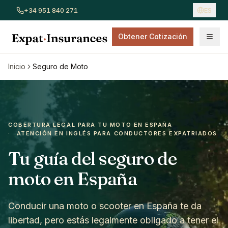
+34 951 840 271
ES
Obtener Cotización
Ver todos los seguros
Seguro de coche
Seguro de hogar
Inicio
Seguro de Moto
COBERTURA LEGAL PARA TU MOTO EN ESPAÑA
·
ATENCIÓN EN INGLÉS PARA CONDUCTORES EXPATRIADOS
Tu guía del seguro de
moto en España
Conducir una moto o scooter en España te da
libertad, pero estás legalmente obligado a tener el