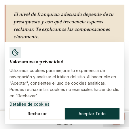
El nivel de franquicia adecuado depende de tu
presupuesto y con qué frecuencia esperas
reclamar. Te explicamos las compensaciones
claramente.
Valoramos tu privacidad
Utilizamos cookies para mejorar tu experiencia de
navegación y analizar el tráfico del sitio. Al hacer clic en
"Aceptar", consientes el uso de cookies analíticas.
Puedes rechazar las cookies no esenciales haciendo clic
Solicita tu presupuesto
en "Rechazar".
17
%
Completo
Detalles de cookies
Completa estos datos y te contactaremos en menos de 2
horas en horario laboral
Rechazar
Aceptar Todo
Inicio
Seguros
Guías
Menú
Cotización