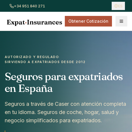
+34 951 840 271
ES
Obtener Cotización
Ver todos los seguros
Seguro de coche
Seguro de hogar
AUTORIZADO Y REGULADO
·
SIRVIENDO A EXPATRIADOS DESDE 2012
Seguros para expatriados
en España
Seguros a través de Caser con atención completa
en tu idioma. Seguros de coche, hogar, salud y
negocio simplificados para expatriados.