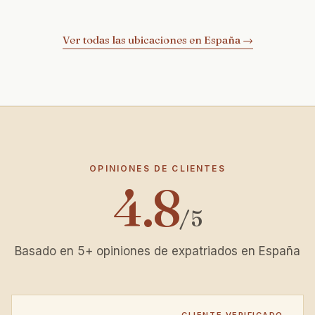
Ver todas las ubicaciones en España
→
Opiniones de Clientes
OPINIONES DE CLIENTES
4.8
/ 5
Basado en
5
+
opiniones de expatriados en España
CLIENTE VERIFICADO