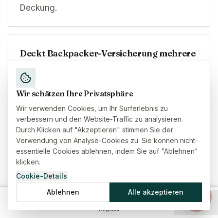
Deckung.
Deckt Backpacker-Versicherung mehrere
Länder ab?
Ja, aber die Deckung variiert. Einige Policen
Wir schätzen Ihre Privatsphäre
decken bestimmte Regionen ab (z.B.
Wir verwenden Cookies, um Ihr Surferlebnis zu
'Weltweit außer USA/Kanada'), andere listen
verbessern und den Website-Traffic zu analysieren.
spezifische Länder auf. Bestätigen Sie, dass
Durch Klicken auf "Akzeptieren" stimmen Sie der
Ihre gesamte Route abgedeckt ist,
Verwendung von Analyse-Cookies zu. Sie können nicht-
essentielle Cookies ablehnen, indem Sie auf "Ablehnen"
einschließlich Länder, die Sie unterwegs
klicken.
hinzufügen könnten.
Cookie-Details
Ablehnen
Alle akzeptieren
Startseite
Versicherung
Ratgeber
Menü
Sind Motorrad- oder Roller-Unfälle
Angebot