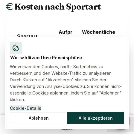
Kosten nach Sportart
Aufpr
Wöchentliche
Sportart
eis
Kosten
Skifahren
+15-
Wir schätzen Ihre Privatsphäre
€40-€70
(Piste)
25%
Wir verwenden Cookies, um Ihr Surferlebnis zu
verbessern und den Website-Traffic zu analysieren.
Durch Klicken auf "Akzeptieren" stimmen Sie der
Tauchen
+20-
€45-€75
Verwendung von Analyse-Cookies zu. Sie können nicht-
(≤30m)
30%
essentielle Cookies ablehnen, indem Sie auf "Ablehnen"
klicken.
Klettern/Berg
+25-
Cookie-Details
€50-€90
steigen
45%
Ablehnen
Alle akzeptieren
Startseite
Versicherung
Ratgeber
Menü
Fallschirmspri
+40-
Angebot
€70-€120