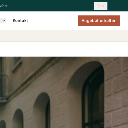
nden
DE
n
Kontakt
Angebot erhalten
seversicherung
Haustierversicherung
Zahnversicherung