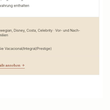
wahrung enthalten
egian, Disney, Costa, Celebrity · Vor- und Nach-
milien
ie Vacacional/Integral/Prestige)
ails ansehen