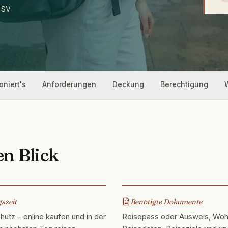
• SV
oniert's
Anforderungen
Deckung
Berechtigung
en Blick
szeit
Benötigte Dokumente
hutz – online kaufen und in der
Reisepass oder Ausweis, Wohn