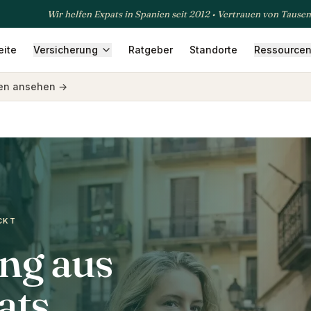
Wir helfen Expats in Spanien seit 2012 • Vertrauen von Tause
eite
Versicherung
Ratgeber
Standorte
Ressource
sicherung
Krankenversicherung
Betriebsversicherung
Rei
gen ansehen
→
CKT
ng aus
ats