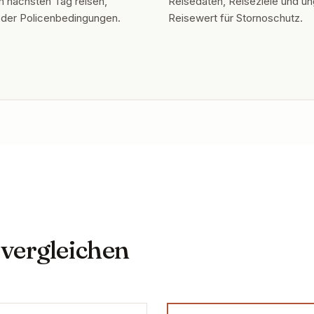
 nächsten Tag reisen,
Reisedaten, Reiseziele und un
h der Policenbedingungen.
Reisewert für Stornoschutz.
 vergleichen