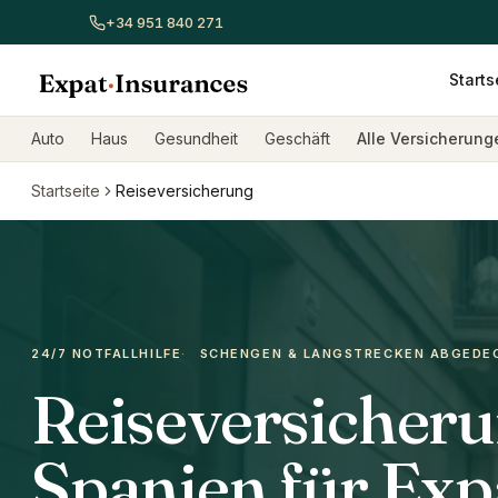
+34 951 840 271
Starts
Alle Versicherungen ansehen
Autoversicherung
Hausver
Auto
Haus
Gesundheit
Geschäft
Alle Versicherun
Startseite
Reiseversicherung
24/7 NOTFALLHILFE
·
SCHENGEN & LANGSTRECKEN ABGEDE
Reiseversicheru
Spanien für Exp