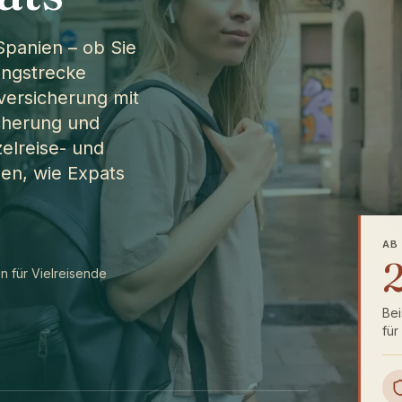
 Spanien – ob Sie
angstrecke
eversicherung mit
icherung und
elreise- und
hen, wie Expats
AB
2
en für Vielreisende
Bei
für