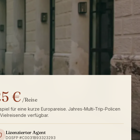
5 €
/Reise
spiel für eine kurze Europareise. Jahres-Multi-Trip-Policen
 Vielreisende verfügbar.
Lizenzierter Agent
DGSFP #C0031B93323293