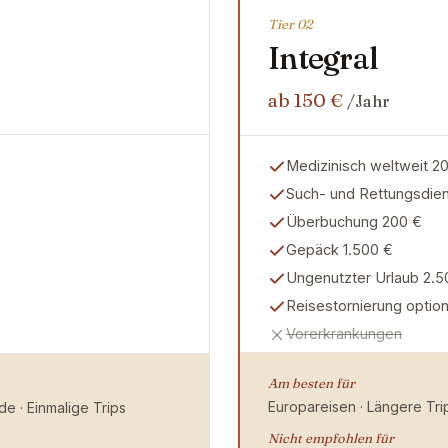
Tier 0
2
Integral
ab 150 €
/Jahr
Medizinisch weltweit 2
Such- und Rettungsdien
Überbuchung 200 €
Gepäck 1.500 €
Ungenutzter Urlaub 2.5
Reisestornierung option
Vorerkrankungen
Am besten für
Europareisen · Längere Tri
e · Einmalige Trips
Nicht empfohlen für