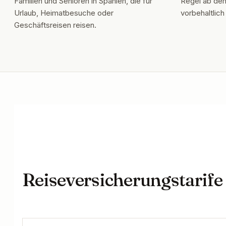
Familien und Senioren in Spanien, die für
Regel ab dem
Urlaub, Heimatbesuche oder
vorbehaltlic
Geschäftsreisen reisen.
Reiseversicherungstarife