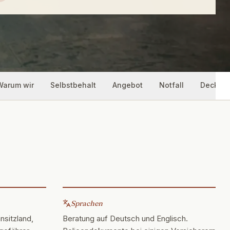
Warum wir
Selbstbehalt
Angebot
Notfall
Deckung
Sprachen
sitzland,
Beratung auf Deutsch und Englisch.