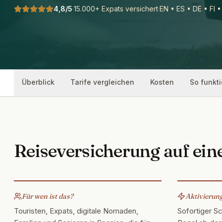
4,8/5
·
15.000+ Expats versichert
·
EN • ES • DE • FI 
Überblick
Tarife vergleichen
Kosten
So funkti
Reiseversicherung auf ein
Für wen ist das?
Aktivierung
Touristen, Expats, digitale Nomaden,
Sofortiger Sc