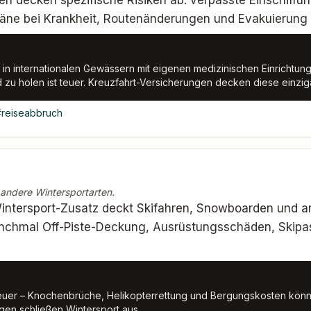
en decken spezifische Risiken ab: verpasste Einschiffu
äne bei Krankheit, Routenänderungen und Evakuierung 
 in internationalen Gewässern mit eigenen medizinischen Einrichtung
 zu holen ist teuer. Kreuzfahrt-Versicherungen decken diese einzig
#
reiseabbruch
 andere Wintersportarten.
intersport-Zusatz deckt Skifahren, Snowboarden und an
anchmal Off-Piste-Deckung, Ausrüstungsschäden, Skipa
 teuer – Knochenbrüche, Helikopterrettung und Bergungskosten kö
en schließen Wintersport aus.