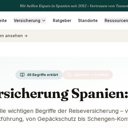
Wir helfen Expats in Spanien seit 2012 • Vertrauen von Tause
eite
Versicherung
Ratgeber
Standorte
Ressource
sicherung
Krankenversicherung
Betriebsversicherung
Rei
gen ansehen
→
46
Begriffe erklärt
Spanisch → Deutsch
rsicherung Spanien:
lle wichtigen Begriffe der Reiseversicherung – 
kführung, von Gepäckschutz bis Schengen-Konf