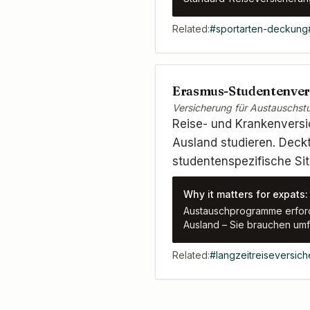
Related:
#
sportarten-deckung
Erasmus-Studentenver
Versicherung für Austauschst
Reise- und Krankenvers
Ausland studieren. Deck
studentenspezifische Sit
Why it matters for expats:
Austauschprogramme erforde
Ausland – Sie brauchen um
Related:
#
langzeitreiseversic