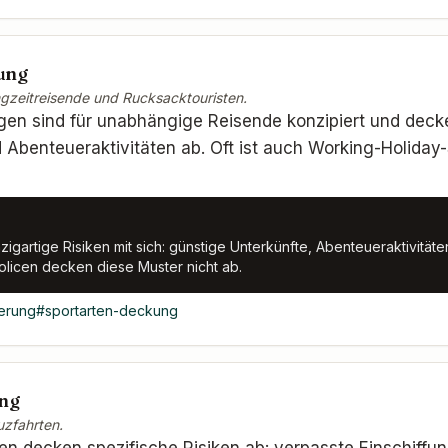
ung
ngzeitreisende und Rucksacktouristen.
en sind für unabhängige Reisende konzipiert und deck
 Abenteueraktivitäten ab. Oft ist auch Working-Holida
igartige Risiken mit sich: günstige Unterkünfte, Abenteueraktivität
licen decken diese Muster nicht ab.
herung
#
sportarten-deckung
ung
uzfahrten.