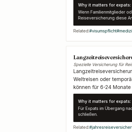
Why it matters for expats:
Wenn Familienmitglieder od
Reiseversicherung diese An
Related:
#
visumspflicht
#
medizi
Langzeitreiseversiche
Spezielle Versicherung für Re
Langzeitreiseversicherun
Weltreisen oder temporä
können für 6-24 Monate
Why it matters for expats:
Für Expats im Übergang na
schließen.
Related:
#
jahresreiseversiche