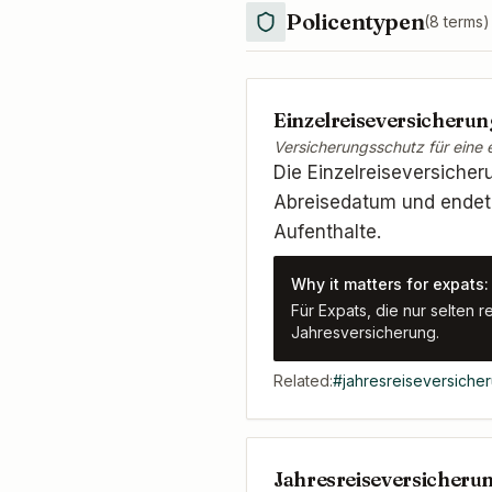
Policentypen
(
8
terms)
Einzelreiseversicherun
Versicherungsschutz für eine 
Die Einzelreiseversicher
Abreisedatum und endet b
Aufenthalte.
Why it matters for expats:
Für Expats, die nur selten 
Jahresversicherung.
Related:
#
jahresreiseversiche
Jahresreiseversicherun