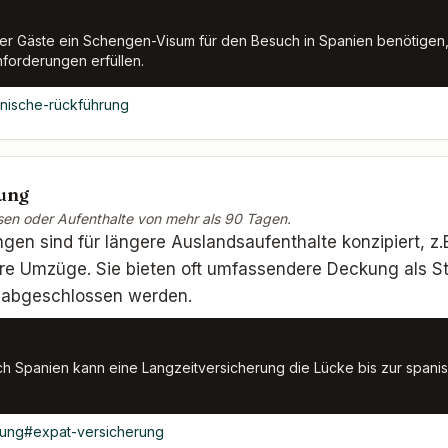
er Gäste ein Schengen-Visum für den Besuch in Spanien benötigen,
forderungen erfüllen.
nische-rückführung
rung
isen oder Aufenthalte von mehr als 90 Tagen.
gen sind für längere Auslandsaufenthalte konzipiert, z.B
re Umzüge. Sie bieten oft umfassendere Deckung als S
 abgeschlossen werden.
ch Spanien kann eine Langzeitversicherung die Lücke bis zur span
rung
#
expat-versicherung