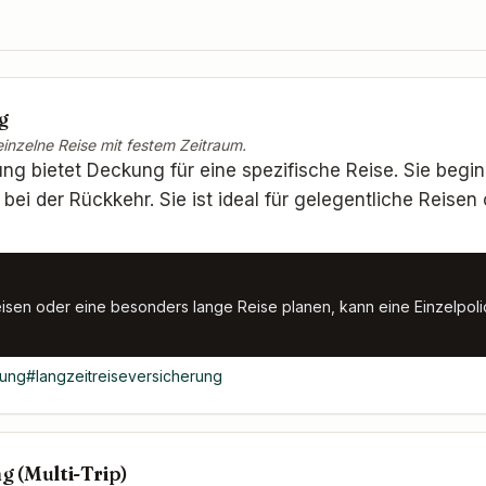
g
einzelne Reise mit festem Zeitraum.
ung bietet Deckung für eine spezifische Reise. Sie begi
ei der Rückkehr. Sie ist ideal für gelegentliche Reise
reisen oder eine besonders lange Reise planen, kann eine Einzelpolic
rung
#
langzeitreiseversicherung
g (Multi-Trip)