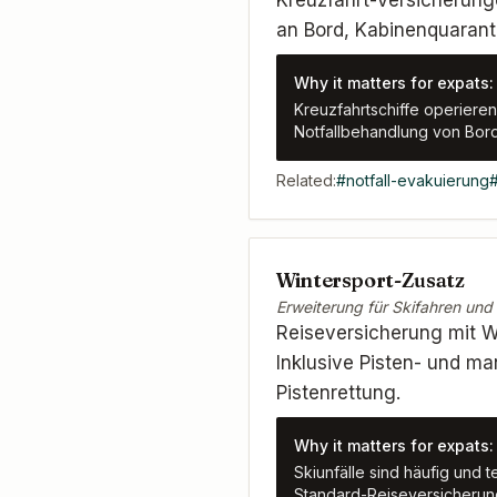
Kreuzfahrt-Versicherung
an Bord, Kabinenquarant
Why it matters for expats:
Kreuzfahrtschiffe operieren
Notfallbehandlung von Bord
Related:
#
notfall-evakuierung
Wintersport-Zusatz
Erweiterung für Skifahren und
Reiseversicherung mit W
Inklusive Pisten- und m
Pistenrettung.
Why it matters for expats:
Skiunfälle sind häufig und
Standard-Reiseversicherung