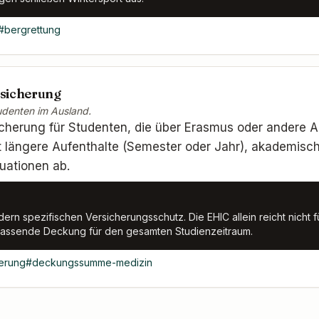
#
bergrettung
sicherung
udenten im Ausland.
icherung für Studenten, die über Erasmus oder andere
t längere Aufenthalte (Semester oder Jahr), akademis
uationen ab.
rn spezifischen Versicherungsschutz. Die EHIC allein reicht nicht 
fassende Deckung für den gesamten Studienzeitraum.
herung
#
deckungssumme-medizin