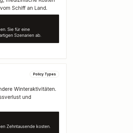
ng, medizinische Kosten
vom Schiff an Land.
en. Sie für eine
artigen Szenarien ab.
Policy Types
dere Winteraktivitäten.
ssverlust und
nnen Zehntausende kosten.