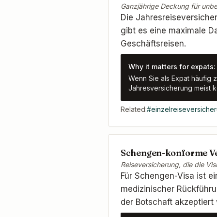
Ganzjährige Deckung für unbeg
Die Jahresreiseversiche
gibt es eine maximale Da
Geschäftsreisen.
Why it matters for expats:
Wenn Sie als Expat häufig 
Jahresversicherung meist ko
Related:
#
einzelreiseversiche
Schengen-konforme Ve
Reiseversicherung, die die V
Für Schengen-Visa ist 
medizinischer Rückführun
der Botschaft akzeptiert