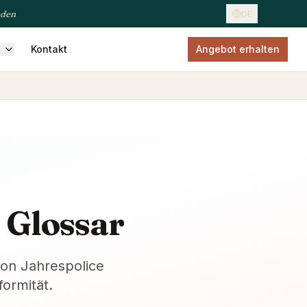
nden
DE
n
Kontakt
Angebot erhalten
seversicherung
Haustierversicherung
Zahnversicherung
 Glossar
von Jahrespolice
ormität.