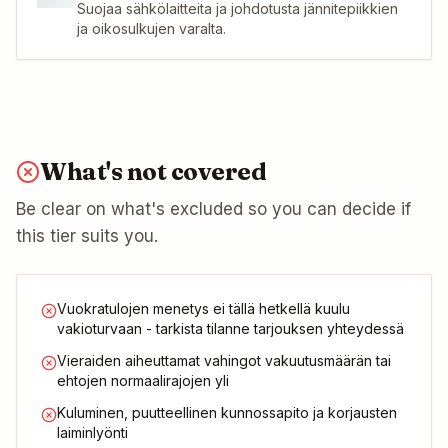
Suojaa sähkölaitteita ja johdotusta jännitepiikkien
ja oikosulkujen varalta.
What's not covered
Be clear on what's excluded so you can decide if
this tier suits you.
Vuokratulojen menetys ei tällä hetkellä kuulu
vakioturvaan - tarkista tilanne tarjouksen yhteydessä
Vieraiden aiheuttamat vahingot vakuutusmäärän tai
ehtojen normaalirajojen yli
Kuluminen, puutteellinen kunnossapito ja korjausten
laiminlyönti