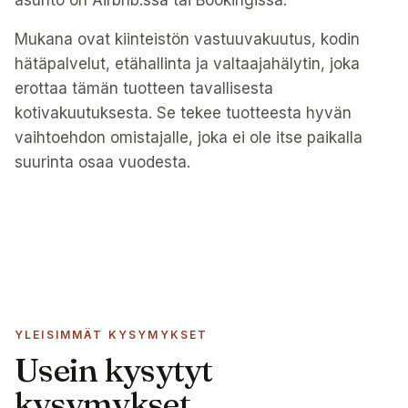
asunto on Airbnb:ssä tai Bookingissa.
Mukana ovat kiinteistön vastuuvakuutus, kodin
hätäpalvelut, etähallinta ja valtaajahälytin, joka
erottaa tämän tuotteen tavallisesta
kotivakuutuksesta. Se tekee tuotteesta hyvän
vaihtoehdon omistajalle, joka ei ole itse paikalla
suurinta osaa vuodesta.
YLEISIMMÄT KYSYMYKSET
Usein kysytyt
kysymykset