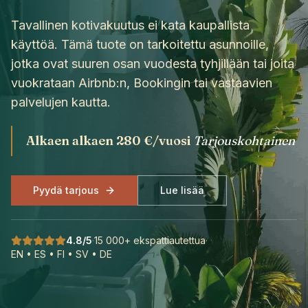
Tavallinen kotivakuutus ei kata kaupallista
käyttöä. Tämä tuote on tarkoitettu asunnoille,
jotka ovat suuren osan vuodesta tyhjillään tai joita
vuokrataan Airbnb:n, Bookingin tai vastaavien
palvelujen kautta.
Alkaen
alkaen 280 €/vuosi
Tarjouskohtainen
Pyydä tarjous
Lue lisää
4.8/5
·
15 000+ ekspatti­autettua
·
EN • ES • FI • SV • DE