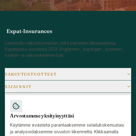
Lisensoitu vakuutusmeklari, joka palvelee ulkomaalaisia
Espanjassa vuodesta 2012. Englannin-, espanjan-, suomen-,
ruotsin- ja saksankielinen tuki.
VAKUUTUSTUOTTEET
SIJAINNIT
SUOSITUT OPPAAT
YRITYS
Arvostamme yksityisyyttäsi
RESURSSIT
Käytämme evästeitä parantaaksemme selailukokemustasi
ja analysoidaksemme sivuston liikennettä. Klikkaamalla