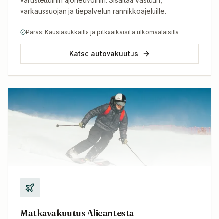
varustettuihin ajoneuvoihin. Sisältää vastuun,
varkaussuojan ja tiepalvelun rannikkoajeluille.
Paras: Kausiasukkailla ja pitkäaikaisilla ulkomaalaisilla
Katso autovakuutus
Matkavakuutus Alicantesta