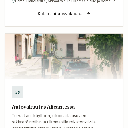
Paras: Eläkeläisille, pitkäaikaisille ulkomaalaisille ja perheille
Katso sairausvakuutus
Autovakuutus Alicantessa
Turva kausikäyttöön, ulkomailla asuvien
rekisteröinteihin ja ulkomaisilla rekisterikilvilla