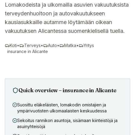
Lomakodeista ja ulkomailla asuvien vakuutuksista
terveydenhuoltoon ja autovakuutukseen
kausiasukkaille autamme löytämään oikean
vakuutuksen Alicantessa suomenkielisellä tuella.
Koti
•
Terveys
•
Auto
•
Matka
•
Yritys
insurance in
Alicante
Quick overview – insurance in
Alicante
Suosittu eläkeläisten, lomakodin omistajien ja
ympärivuotisten ulkomaalaisten keskuudessa
Sekoitus rannikon asuntoja, sisämaan kiinteistöjä ja
asuinyhteisöjä