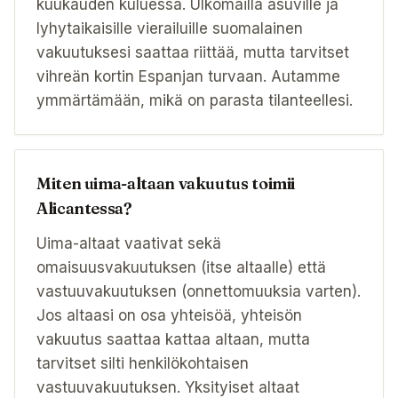
kuukauden kuluessa. Ulkomailla asuville ja
lyhytaikaisille vierailuille suomalainen
vakuutuksesi saattaa riittää, mutta tarvitset
vihreän kortin Espanjan turvaan. Autamme
ymmärtämään, mikä on parasta tilanteellesi.
Miten uima-altaan vakuutus toimii
Alicantessa?
Uima-altaat vaativat sekä
omaisuusvakuutuksen (itse altaalle) että
vastuuvakuutuksen (onnettomuuksia varten).
Jos altaasi on osa yhteisöä, yhteisön
vakuutus saattaa kattaa altaan, mutta
tarvitset silti henkilökohtaisen
vastuuvakuutuksen. Yksityiset altaat