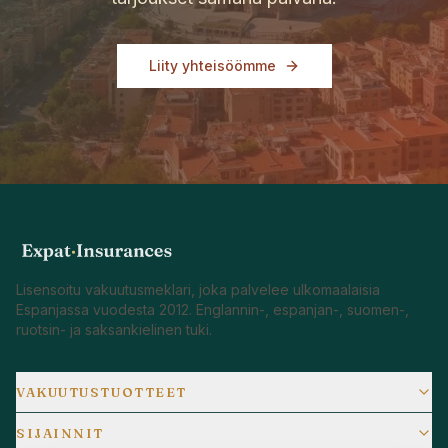
Liity yhteisöömme
Lisensoitu vakuutusmeklari, joka palvelee ulkomaalaisia
Espanjassa vuodesta 2012. Englannin-, espanjan-, suomen-,
ruotsin- ja saksankielinen tuki.
VAKUUTUSTUOTTEET
SIJAINNIT