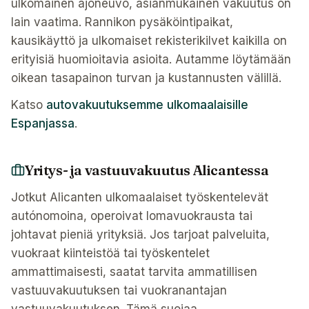
ulkomainen ajoneuvo, asianmukainen vakuutus on
lain vaatima. Rannikon pysäköintipaikat,
kausikäyttö ja ulkomaiset rekisterikilvet kaikilla on
erityisiä huomioitavia asioita. Autamme löytämään
oikean tasapainon turvan ja kustannusten välillä.
Katso
autovakuutuksemme ulkomaalaisille
Espanjassa
.
Yritys- ja vastuuvakuutus Alicantessa
Jotkut Alicanten ulkomaalaiset työskentelevät
autónomoina, operoivat lomavuokrausta tai
johtavat pieniä yrityksiä. Jos tarjoat palveluita,
vuokraat kiinteistöä tai työskentelet
ammattimaisesti, saatat tarvita ammatillisen
vastuuvakuutuksen tai vuokranantajan