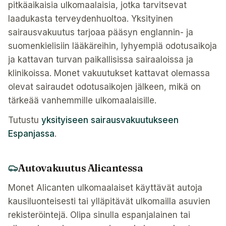
pitkäaikaisia ulkomaalaisia, jotka tarvitsevat
laadukasta terveydenhuoltoa. Yksityinen
sairausvakuutus tarjoaa pääsyn englannin- ja
suomenkielisiin lääkäreihin, lyhyempiä odotusaikoja
ja kattavan turvan paikallisissa sairaaloissa ja
klinikoissa. Monet vakuutukset kattavat olemassa
olevat sairaudet odotusaikojen jälkeen, mikä on
tärkeää vanhemmille ulkomaalaisille.
Tutustu
yksityiseen sairausvakuutukseen
Espanjassa
.
Autovakuutus Alicantessa
Monet Alicanten ulkomaalaiset käyttävät autoja
kausiluonteisesti tai ylläpitävät ulkomailla asuvien
rekisteröintejä. Olipa sinulla espanjalainen tai