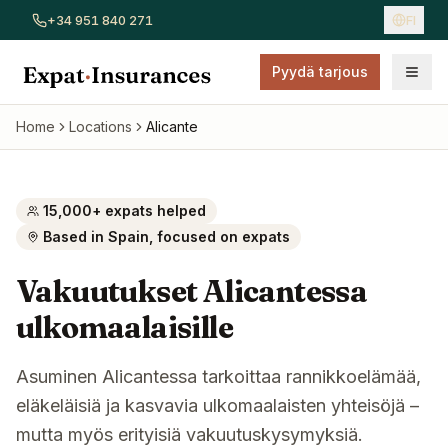
+34 951 840 271
FI
Pyydä tarjous
Näytä kaikki vakuutukset
Autovakuutus
Kotivakuutus
Sai
Home
Locations
Alicante
15,000+ expats helped
Based in Spain, focused on expats
Vakuutukset Alicantessa
ulkomaalaisille
Asuminen Alicantessa tarkoittaa rannikkoelämää,
eläkeläisiä ja kasvavia ulkomaalaisten yhteisöjä –
mutta myös erityisiä vakuutuskysymyksiä.