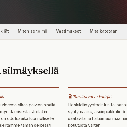
kijät
Miten se toimii
Vaatimukset
Mitä katetaan
 silmäyksellä
ika
Tarvittavat asiakirjat
 yleensä alkaa päivien sisällä
Henkilöllisyystodistus tai passi
myöntämisestä. Joillakin
syntymäaika, asuinpaikkatiedo
a on odotusaika luonnolliselle
saatavilla, ja haluamasi maa hau
 selitämme tämän selkeästi
kotiutusta varten.