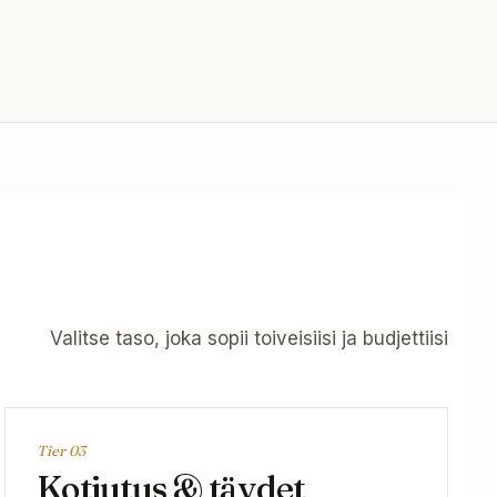
Valitse taso, joka sopii toiveisiisi ja budjettiisi
Tier 0
3
Kotiutus & täydet