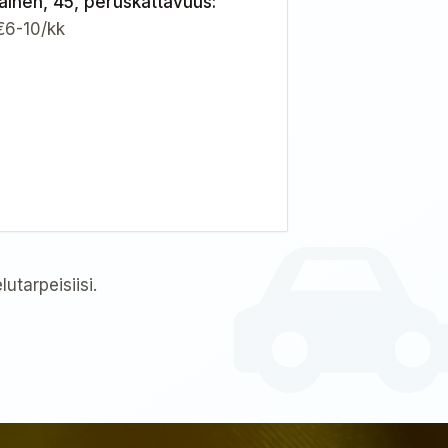
inen, 45, peruskattavuus
:
€6-10/kk
tarpeisiisi.