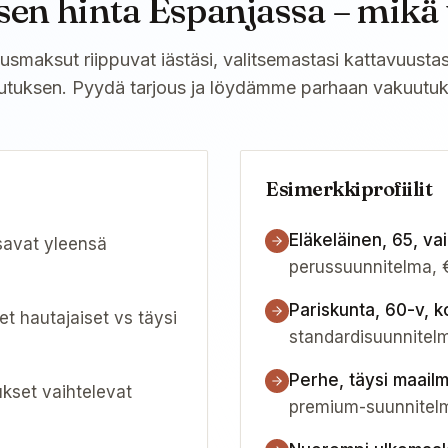
en hinta Espanjassa – mikä
smaksut riippuvat iästäsi, valitsemastasi kattavuusta
iutuksen. Pyydä tarjous ja löydämme parhaan vakuutuk
Esimerkkiprofiilit
Eläkeläinen, 65, vai
avat yleensä
perussuunnitelma, 
Pariskunta, 60-v, k
set hautajaiset vs täysi
standardisuunnitel
Perhe, täysi maail
kset vaihtelevat
premium-suunnitelm