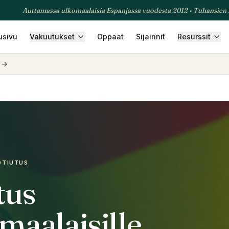
Auttamassa ulkomaalaisia Espanjassa vuodesta 2012 • Tuhansien
usivu
Vakuutukset
Oppaat
Sijainnit
Resurssit
rausvakuutus
Yritysvakuutus
Matkavakuutus
Lemmikkiva
→
OTIUTUS
tus
maalaisille