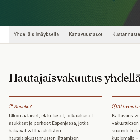
Yhdellä silmäyksellä
Kattavuustasot
Kustannuste
Hautajaisvakuutus yhdellä
Kenelle?
Aktivointia
Ulkomaalaiset, eläkeläiset, pitkäaikaiset
Kattavuus voi
asukkaat ja perheet Espanjassa, jotka
vakuutuksen 
haluavat välttää äkillisten
suunnitelmill
hautajaiskustannusten jättämisen
kuolemalle –