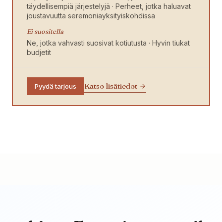
täydellisempiä järjestelyjä · Perheet, jotka haluavat
joustavuutta seremoniayksityiskohdissa
Ei suositella
Ne, jotka vahvasti suosivat kotiutusta · Hyvin tiukat
budjetit
Katso lisätiedot
Pyydä tarjous