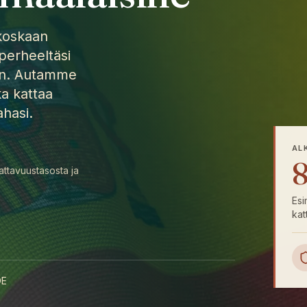
 koskaan
perheeltäsi
kan. Autamme
ka kattaa
ahasi.
AL
attavuustasosta ja
Esi
kat
DE