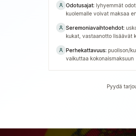
Odotusajat
:
lyhyemmät odotus
kuolemalle voivat maksaa 
Seremoniavaihtoehdot
:
usko
kukat, vastaanotto lisäävät 
Perhekattavuus
:
puolison/k
vaikuttaa kokonaismaksuun
Pyydä tarjo