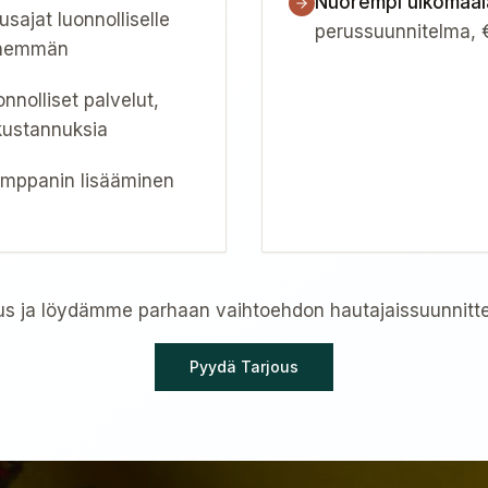
Nuorempi ulkomaala
ajat luonnolliselle
perussuunnitelma, 
enemmän
nnolliset palvelut,
kustannuksia
umppanin lisääminen
us ja löydämme parhaan vaihtoehdon hautajaissuunnittelu
Pyydä Tarjous