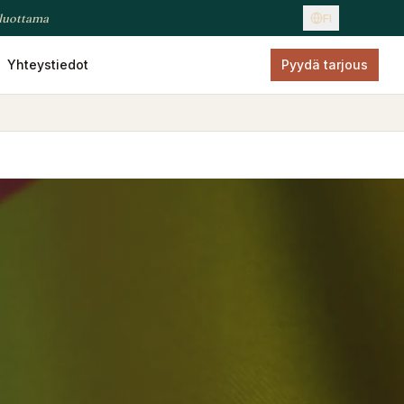
 luottama
FI
Yhteystiedot
Pyydä tarjous
kuutus
Hammashoidon vakuutus
Hautajaisvakuutus
Henki