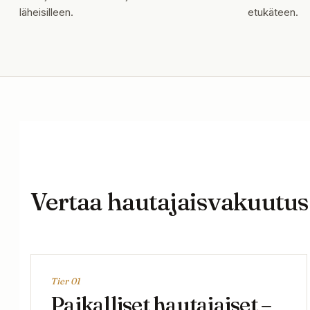
läheisilleen.
etukäteen.
Vertaa hautajaisvakuutu
Tier 0
1
Paikalliset hautajaiset –