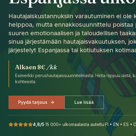
Hautajaiskustannuksiin varautuminen ei ole
helppoa, mutta ennakkosuunnittelu poistaa 
suuren emotionaalisen ja taloudellisen taa
sinua järjestämään hautajaisvakuutuksen, jo
järjestelyt Espanjassa tai kotiutuksen kotima
Alkaen
8€
/kk
Esimerkki perushautajaissuunnitelmasta. Hinta riippuu iästä, k
kohteesta.
Pyydä tarjous
Lue lisää
4,8/5
·
15 000+ ulkomaalaista autettu
·
FI • EN • ES • 