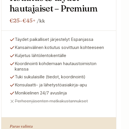
hautajaiset – Premium
€25–€45+
/kk
Täydet paikalliset järjestelyt Espanjassa
Kansainvälinen kotiutus sovittuun kohteeseen
Kuljetus lähtölentokentälle
Koordinointi kohdemaan hautaustoimiston
kanssa
Tuki sukulaisille (tiedot, koordinointi)
Konsulaatti- ja lähetystöasiakirja-apu
Monikielinen 24/7 avuslinja
Perheenjäsenten matkakustannukset
Paras valinta