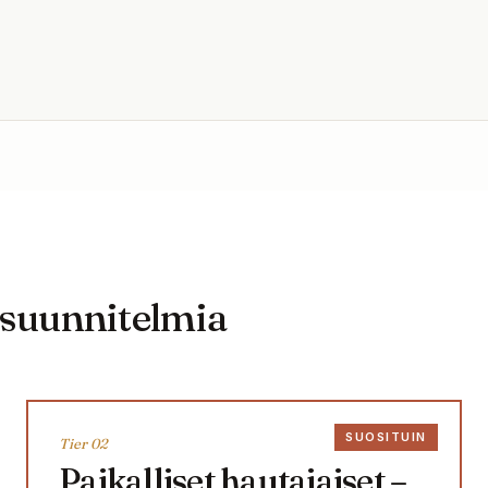
ssuunnitelmia
SUOSITUIN
Tier 0
2
Paikalliset hautajaiset –