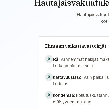
Hautajaisvakuutuks
Hautajaisvakuutu
kot
Hintaan vaikuttavat tekijät
Ikä
:
vanhemmat hakijat maks
korkeampia maksuja
Kattavuustaso
:
vain paikalli
kotiutus
Kohdemaa
:
kotiutuskustannu
etäisyyden mukaan