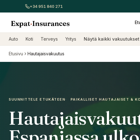
+34 951 840 271
Et
Näytä kaikki vakuutukset
Autovakuutus
Kotivakuutus
Sai
Auto
Koti
Terveys
Yritys
Näytä kaikki vakuutukset
Etusivu
Hautajaisvakuutus
SUUNNITTELE ETUKÄTEEN
·
PAIKALLISET HAUTAJAISET & K
Hautajaisvakuu
Espanjassa ulko