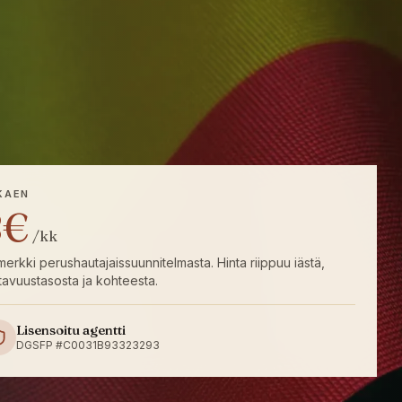
KAEN
8€
/kk
merkki perushautajaissuunnitelmasta. Hinta riippuu iästä,
tavuustasosta ja kohteesta.
Lisensoitu agentti
DGSFP #C0031B93323293