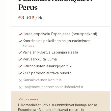
Perus
€8–€15
/kk
Hautajaispalvelu Espanjassa (peruspaaketti)
Koordinointi paikallisen hautaustoimiston
kanssa
Vainajan kuljetus Espanjan sisällä
Perusarkku tai uurna
Hallinnollisten asiakirjojen tuki
24/7 perheen auttava puhelin
Kansainvälinen kotiutus
Laajennetut seremonian lisäpalvelut
Paras valinta
Ulkomaalaiset, jotka suunnittelevat hautajaisensa
Espanjassa · Ne, jotka haluavat perus- ja