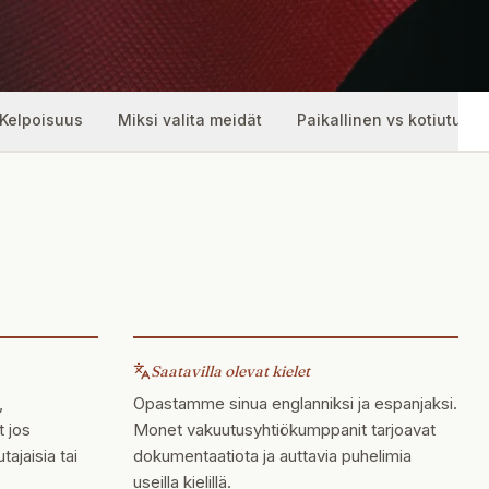
Kelpoisuus
Miksi valita meidät
Paikallinen vs kotiutus
Saatavilla olevat kielet
,
Opastamme sinua englanniksi ja espanjaksi.
t jos
Monet vakuutusyhtiökumppanit tarjoavat
tajaisia tai
dokumentaatiota ja auttavia puhelimia
useilla kielillä.