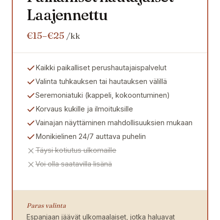
Laajennettu
€15–€25
/kk
Kaikki paikalliset perushautajaispalvelut
Valinta tuhkauksen tai hautauksen välillä
Seremoniatuki (kappeli, kokoontuminen)
Korvaus kukille ja ilmoituksille
Vainajan näyttäminen mahdollisuuksien mukaan
Monikielinen 24/7 auttava puhelin
Täysi kotiutus ulkomaille
Voi olla saatavilla lisänä
Paras valinta
Espanjaan jäävät ulkomaalaiset, jotka haluavat