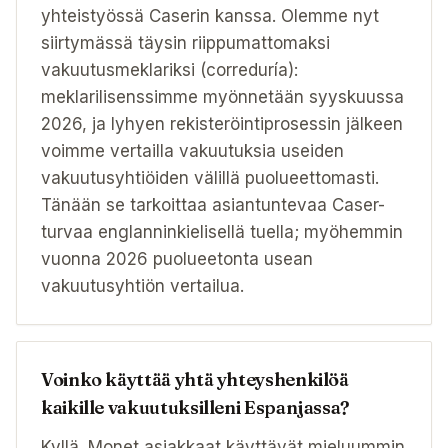
yhteistyössä Caserin kanssa. Olemme nyt
siirtymässä täysin riippumattomaksi
vakuutusmeklariksi (correduría):
meklarilisenssimme myönnetään syyskuussa
2026, ja lyhyen rekisteröintiprosessin jälkeen
voimme vertailla vakuutuksia useiden
vakuutusyhtiöiden välillä puolueettomasti.
Tänään se tarkoittaa asiantuntevaa Caser-
turvaa englanninkielisellä tuella; myöhemmin
vuonna 2026 puolueetonta usean
vakuutusyhtiön vertailua.
Voinko käyttää yhtä yhteyshenkilöä
kaikille vakuutuksilleni Espanjassa?
Kyllä. Monet asiakkaat käyttävät mieluummin