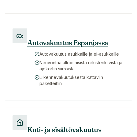
Autovakuutus Espanjassa
Autovakuutus asukkaille ja ei-asukkaille
Neuvontaa ulkomaisista rekisterikilvistä ja
ajokortin siirroista
Liikennevakuutuksesta kattaviin
paketteihin
Koti- ja sisältövakuutus