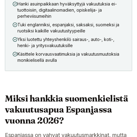
Hanki asuinpaikkaan hyväksyttyjä vakuutuksia ei-
tuottoisiin, digitaalinomadien, opiskelija- ja
perheviisumeihin
Tuki englanniksi, espanjaksi, saksaksi, suomeksi ja
ruotsiksi kaikille vakuutustyypeille
Yksi luotettu yhteyshenkilö sairaus-, auto-, koti-,
henki- ja yritysvakuutuksille
Käsittele korvausvaatimuksia ja vakuutusmuutoksia
monikielisellä avulla
Miksi hankkia suomenkielistä
vakuutusapua Espanjassa
vuonna 2026?
Espanjassa on vahvat vakuutusmarkkinat, mutta