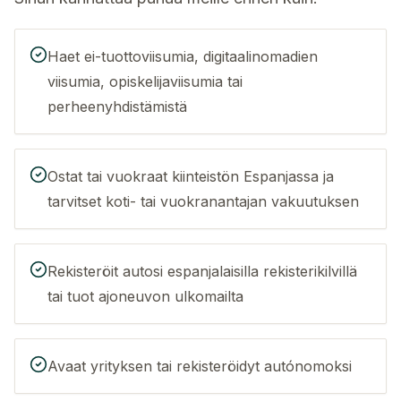
Haet ei-tuottoviisumia, digitaalinomadien
viisumia, opiskelijaviisumia tai
perheenyhdistämistä
Ostat tai vuokraat kiinteistön Espanjassa ja
tarvitset koti- tai vuokranantajan vakuutuksen
Rekisteröit autosi espanjalaisilla rekisterikilvillä
tai tuot ajoneuvon ulkomailta
Avaat yrityksen tai rekisteröidyt autónomoksi