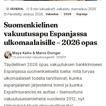
9 min lukuaika
Julkaistu
:
marraskuu 2025
GENERAL
Päivitetty
:
elokuu 2026
Vakuutus
2026
Espanja
Suomenkielinen
vakuutusapu Espanjassa
ulkomaalaisille – 2026 opas
Maya Kallio & Marco Elsinger
Lisensoidut vakuutusagentit · DGSFP
Täydellinen 2026 opas vakuutuksen hankkimiseen
Espanjassa suomenkielisellä tuella: mitä turvaa
ulkomaalaiset todella tarvitsevat, kuinka
espanjalainen järjestelmä toimii ja kuinka
ExpatInsurances.es auttaa – lisensoituna
vakuutusasiamiehenä vuodesta 2012, nyt
siirtymässä täysin riippumattomaksi