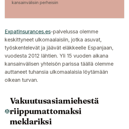
kansainvälisiin perheisiin
ExpatInsurances.es
-palvelussa olemme
keskittyneet ulkomaalaisiin, jotka asuvat,
työskentelevät ja jäävät eläkkeelle Espanjaan,
vuodesta 2012 lähtien. Yli 15 vuoden aikana
kansainvälisen yhteisön parissa täällä olemme
auttaneet tuhansia ulkomaalaisia löytämään
oikean turvan.
Vakuutusasiamiehestä
riippumattomaksi
meklariksi