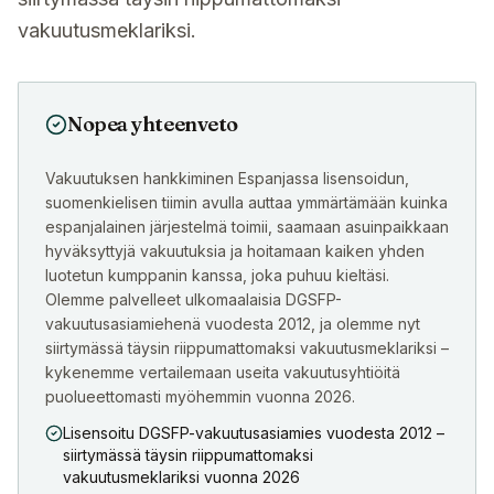
vakuutusmeklariksi.
Nopea yhteenveto
Vakuutuksen hankkiminen Espanjassa lisensoidun,
suomenkielisen tiimin avulla auttaa ymmärtämään kuinka
espanjalainen järjestelmä toimii, saamaan asuinpaikkaan
hyväksyttyjä vakuutuksia ja hoitamaan kaiken yhden
luotetun kumppanin kanssa, joka puhuu kieltäsi.
Olemme palvelleet ulkomaalaisia DGSFP-
vakuutusasiamiehenä vuodesta 2012, ja olemme nyt
siirtymässä täysin riippumattomaksi vakuutusmeklariksi –
kykenemme vertailemaan useita vakuutusyhtiöitä
puolueettomasti myöhemmin vuonna 2026.
Lisensoitu DGSFP-vakuutusasiamies vuodesta 2012 –
siirtymässä täysin riippumattomaksi
vakuutusmeklariksi vuonna 2026