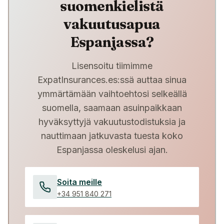
suomenkielistä
vakuutusapua
Espanjassa?
Lisensoitu tiimimme
ExpatInsurances.es:ssä auttaa sinua
ymmärtämään vaihtoehtosi selkeällä
suomella, saamaan asuinpaikkaan
hyväksyttyjä vakuutustodistuksia ja
nauttimaan jatkuvasta tuesta koko
Espanjassa oleskelusi ajan.
Soita meille
+34 951 840 271