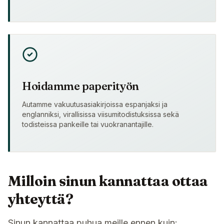
Hoidamme paperityön
Autamme vakuutusasiakirjoissa espanjaksi ja
englanniksi, virallisissa viisumitodistuksissa sekä
todisteissa pankeille tai vuokranantajille.
Milloin sinun kannattaa ottaa
yhteyttä?
Sinun kannattaa puhua meille ennen kuin: