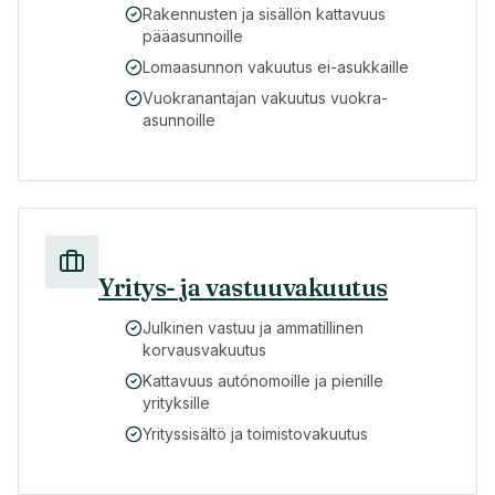
Rakennusten ja sisällön kattavuus
pääasunnoille
Lomaasunnon vakuutus ei-asukkaille
Vuokranantajan vakuutus vuokra-
asunnoille
Yritys- ja vastuuvakuutus
Julkinen vastuu ja ammatillinen
korvausvakuutus
Kattavuus autónomoille ja pienille
yrityksille
Yrityssisältö ja toimistovakuutus