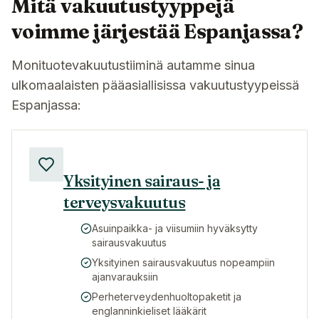
Mitä vakuutustyyppejä
voimme järjestää Espanjassa?
Monituotevakuutustiiminä autamme sinua
ulkomaalaisten pääasiallisissa vakuutustyypeissä
Espanjassa:
Yksityinen sairaus- ja
terveysvakuutus
Asuinpaikka- ja viisumiin hyväksytty
sairausvakuutus
Yksityinen sairausvakuutus nopeampiin
ajanvarauksiin
Perheterveydenhuoltopaketit ja
englanninkieliset lääkärit