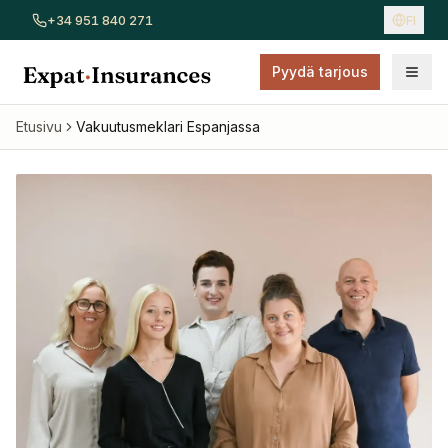
+34 951 840 271
FI
Pyydä tarjous
Näytä kaikki vakuutukset
Autovakuutus
Kotivakuutus
Sai
Etusivu
Vakuutusmeklari Espanjassa