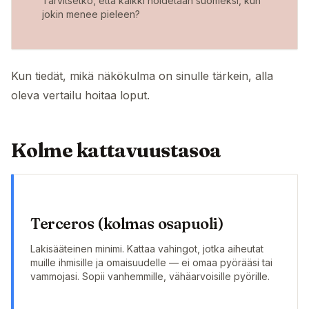
Tarvitsetko, että kaikki hoidetaan suomeksi, kun
jokin menee pieleen?
Kun tiedät, mikä näkökulma on sinulle tärkein, alla
oleva vertailu hoitaa loput.
Kolme kattavuustasoa
Terceros (kolmas osapuoli)
Lakisääteinen minimi. Kattaa vahingot, jotka aiheutat
muille ihmisille ja omaisuudelle — ei omaa pyörääsi tai
vammojasi. Sopii vanhemmille, vähäarvoisille pyörille.