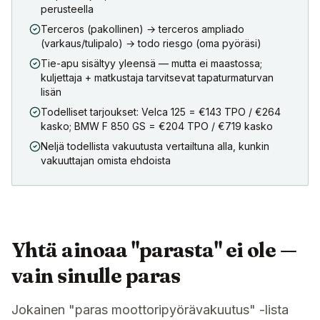
perusteella
Terceros (pakollinen) → terceros ampliado
(varkaus/tulipalo) → todo riesgo (oma pyöräsi)
Tie-apu sisältyy yleensä — mutta ei maastossa;
kuljettaja + matkustaja tarvitsevat tapaturmaturvan
lisän
Todelliset tarjoukset: Velca 125 = €143 TPO / €264
kasko; BMW F 850 GS = €204 TPO / €719 kasko
Neljä todellista vakuutusta vertailtuna alla, kunkin
vakuuttajan omista ehdoista
Yhtä ainoaa "parasta" ei ole —
vain sinulle paras
Jokainen "paras moottoripyörävakuutus" -lista