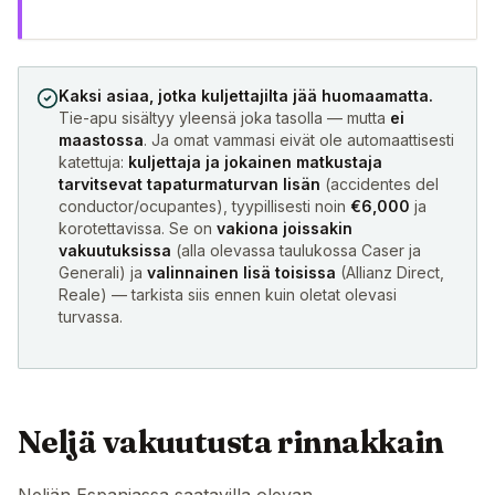
Kaksi asiaa, jotka kuljettajilta jää huomaamatta.
Tie-apu sisältyy yleensä joka tasolla — mutta
ei
maastossa
. Ja omat vammasi eivät ole automaattisesti
katettuja:
kuljettaja ja jokainen matkustaja
tarvitsevat tapaturmaturvan lisän
(accidentes del
conductor/ocupantes), tyypillisesti noin
€6,000
ja
korotettavissa. Se on
vakiona joissakin
vakuutuksissa
(alla olevassa taulukossa Caser ja
Generali) ja
valinnainen lisä toisissa
(Allianz Direct,
Reale) — tarkista siis ennen kuin oletat olevasi
turvassa.
Neljä vakuutusta rinnakkain