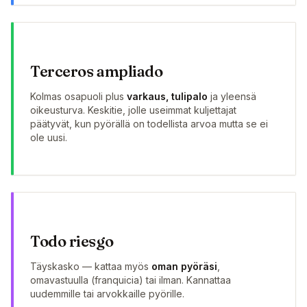
Terceros ampliado
Kolmas osapuoli plus
varkaus, tulipalo
ja yleensä
oikeusturva. Keskitie, jolle useimmat kuljettajat
päätyvät, kun pyörällä on todellista arvoa mutta se ei
ole uusi.
Todo riesgo
Täyskasko — kattaa myös
oman pyöräsi
,
omavastuulla (franquicia) tai ilman. Kannattaa
uudemmille tai arvokkaille pyörille.