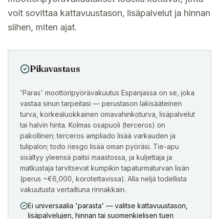
voit sovittaa kattavuustason, lisäpalvelut ja hinnan
siihen, miten ajat.
Pikavastaus
'Paras' moottoripyörävakuutus Espanjassa on se, joka
vastaa sinun tarpeitasi — perustason lakisääteinen
turva, korkealuokkainen omavahinkoturva, lisäpalvelut
tai halvin hinta. Kolmas osapuoli (terceros) on
pakollinen; terceros ampliado lisää varkauden ja
tulipalon; todo riesgo lisää oman pyöräsi. Tie-apu
sisältyy yleensä paitsi maastossa, ja kuljettaja ja
matkustaja tarvitsevat kumpikin tapaturmaturvan lisän
(perus ~€6,000, korotettavissa). Alla neljä todellista
vakuutusta vertailtuna rinnakkain.
Ei universaalia 'parasta' — valitse kattavuustason,
lisäpalvelujen, hinnan tai suomenkielisen tuen