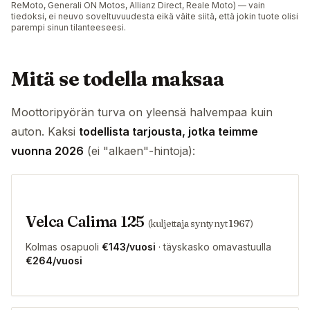
ReMoto, Generali ON Motos, Allianz Direct, Reale Moto) — vain
tiedoksi, ei neuvo soveltuvuudesta eikä väite siitä, että jokin tuote olisi
parempi sinun tilanteeseesi.
Mitä se todella maksaa
Moottoripyörän turva on yleensä halvempaa kuin
auton. Kaksi
todellista tarjousta, jotka teimme
vuonna 2026
(ei "alkaen"-hintoja):
Velca Calima 125
(kuljettaja syntynyt 1967)
Kolmas osapuoli
€143/vuosi
· täyskasko omavastuulla
€264/vuosi