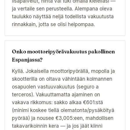
lisäpalvelut, hinta vai tuki omalla kielelläsi —
ja vertaile sen perusteella. Alempana oleva
taulukko näyttää neljä todellista vakuutusta
rinnakkain, jotta se olisi helpompaa.
Onko moottoripyörävakuutus pakollinen
Espanjassa?
Kyllä. Jokaisella moottoripyörällä, mopolla ja
skootterilla on oltava vähintään kolmannen
osapuolen vastuuvakuutus (seguro a
terceros). Vakuuttamatta ajaminen on
vakava rikkomus: sakko alkaa €601:stä
(minimi koskee tiellä olematonta/pysäköityä
pyörää) ja nousee €3,005:een, mahdollisen
takavarikoinnin kera — ja jos jäät kiinni