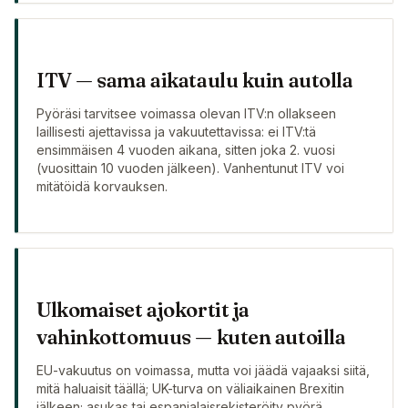
ITV — sama aikataulu kuin autolla
Pyöräsi tarvitsee voimassa olevan ITV:n ollakseen
laillisesti ajettavissa ja vakuutettavissa: ei ITV:tä
ensimmäisen 4 vuoden aikana, sitten joka 2. vuosi
(vuosittain 10 vuoden jälkeen). Vanhentunut ITV voi
mitätöidä korvauksen.
Ulkomaiset ajokortit ja
vahinkottomuus — kuten autoilla
EU-vakuutus on voimassa, mutta voi jäädä vajaaksi siitä,
mitä haluaisit täällä; UK-turva on väliaikainen Brexitin
jälkeen; asukas tai espanjalaisrekisteröity pyörä