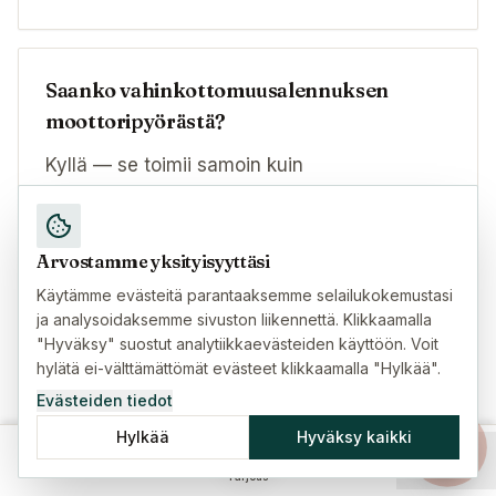
Saanko vahinkottomuusalennuksen
moottoripyörästä?
Kyllä — se toimii samoin kuin
autovakuutuksessa. Puhdas historia laskee
maksuasi, ja useimmat vakuuttajat
tunnustavat ulkomaisen
Arvostamme yksityisyyttäsi
vahinkottomuushistorian, jos toimitat selkeän
Käytämme evästeitä parantaaksemme selailukokemustasi
kirjallisen todistuksen edelliseltä
ja analysoidaksemme sivuston liikennettä. Klikkaamalla
vakuuttajaltasi (mieluiten käännettynä).
"Hyväksy" suostut analytiikkaevästeiden käyttöön. Voit
hylätä ei-välttämättömät evästeet klikkaamalla "Hylkää".
Kuinka paljon se on arvoltaan, vaihtelee
Evästeiden tiedot
vakuuttajittain.
Hylkää
Hyväksy kaikki
Etusivu
Vakuutukset
Oppaat
Valikko
Tarjous