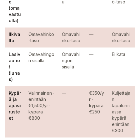
o
u
ö-taso
(oma
vastu
ulla)
Ilkiva
Omavahinko
Omavahi
—
Omavahi
lta
-taso
nko-taso
nko-taso
Lasiv
Omavahingo
Omavahi
—
Ei kata
aurio
n sisällä
ngon
t
sisällä
(luna
s)
Kypär
Valinnainen ·
—
€350/y
Kuljettaja
ä ja
enintään
r ·
n
ajova
€1,500/yr ·
kypärä
tapaturm
ruste
kypärä
€250
assa ·
et
€800
kypärä
enintään
€300