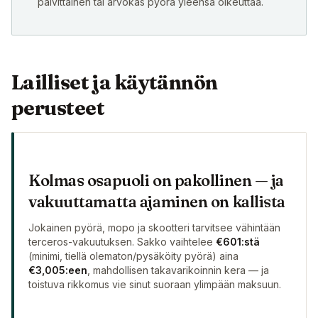
päivittäinen tai arvokas pyörä yleensä oikeuttaa.
Lailliset ja käytännön
perusteet
Kolmas osapuoli on pakollinen — ja
vakuuttamatta ajaminen on kallista
Jokainen pyörä, mopo ja skootteri tarvitsee vähintään
terceros-vakuutuksen. Sakko vaihtelee
€601:stä
(minimi, tiellä olematon/pysäköity pyörä) aina
€3,005:een
, mahdollisen takavarikoinnin kera — ja
toistuva rikkomus vie sinut suoraan ylimpään maksuun.