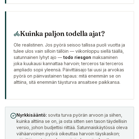
Kuinka paljon todella ajat?
Ole realistinen. Jos pyörä seisoo tallissa puoli vuotta ja
tulee ulos vain silloin tällöin — viikonloppu siellä täällä,
satunnainen lyhyt ajo —
todo riesgon
maksaminen
joka kuukausi kannattaa harvoin; terceros tai terceros
ampliado sopii yleensä. Päivittäisajo tai uusi ja arvokas
pyörä on päinvastainen tapaus: mitä enemmän se on
alttiina, sitä enemmän täysturva ansaitsee paikkansa.
Nyrkkisääntö:
sovita turva pyörän arvoon ja siihen,
kuinka alttiina se on, ja osta sitten sen tason täydellisin
versio, johon budjettisi riittää. Satunnaiskäytössä oleva
vähäarvoinen pyörä oikeuttaa harvoin täyskaskon;