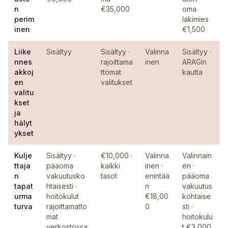
n
€35,000
oma
perim
lakimies
inen
€1,500
Liike
Sisältyy
Sisältyy ·
Valinna
Sisältyy ·
nnes
rajoittama
inen
ARAGin
akkoj
ttomat
kautta
en
valitukset
valitu
kset
ja
hälyt
ykset
Kulje
Sisältyy ·
€10,000 ·
Valinna
Valinnain
ttaja
pääoma
kaikki
inen ·
en ·
n
vakuutusko
tasot
enintää
pääoma
tapat
htaisesti ·
n
vakuutus
urma
hoitokulut
€18,00
kohtaise
turva
rajoittamatto
0
sti ·
mat
hoitokulu
verkostossa
t €3,000