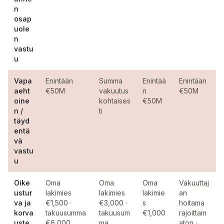
n
osap
uole
n
vastu
u
Vapa
Enintään
Summa
Enintää
Enintään
aeht
€50M
vakuutus
n
€50M
oine
kohtaises
€50M
n /
ti
täyd
entä
vä
vastu
u
Oike
Oma
Oma
Oma
Vakuuttaj
ustur
lakimies
lakimies
lakimie
an
va ja
€1,500 ·
€3,000 ·
s
hoitama
korva
takuusumma
takuusum
€1,000
rajoittam
uste
€6,000
ma
aton ·