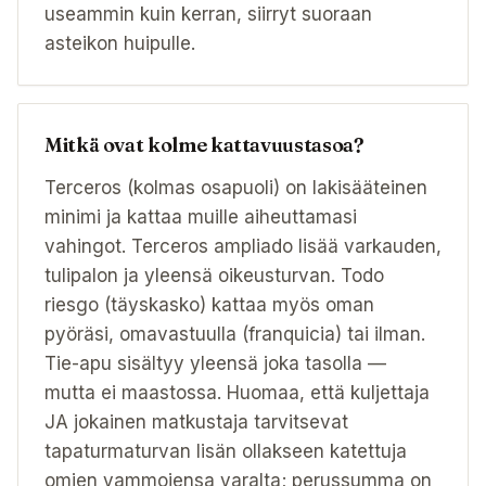
useammin kuin kerran, siirryt suoraan
asteikon huipulle.
Mitkä ovat kolme kattavuustasoa?
Terceros (kolmas osapuoli) on lakisääteinen
minimi ja kattaa muille aiheuttamasi
vahingot. Terceros ampliado lisää varkauden,
tulipalon ja yleensä oikeusturvan. Todo
riesgo (täyskasko) kattaa myös oman
pyöräsi, omavastuulla (franquicia) tai ilman.
Tie-apu sisältyy yleensä joka tasolla —
mutta ei maastossa. Huomaa, että kuljettaja
JA jokainen matkustaja tarvitsevat
tapaturmaturvan lisän ollakseen katettuja
omien vammojensa varalta; perussumma on