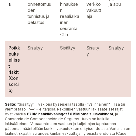
s
onnettomuu
hinaukse
verkko
ja apu
den
n
vakuutt
tunnistus ja
reaaliaika
aja
pelastus
inen
seuranta
<1 h
Poikk
Sisältyy
Sisältyy
Sisälty
Sisältyy
euks
y
ellise
t
riskit
(Con
sorci
o)
Selite:
"Sisältyy" = vakiona kyseisellä tasolla · "Valinnainen" = lisä tai
ylempi taso · "—" = ei tarjolla. Pakollisen vastuun lakisääteiset rajat
ovat kaikilla
€70M henkilövahingot / €15M omaisuusvahingot
, ja
Consorcio de Compensación de Seguros -turva on kaikilla
lakisääteinen. Vapaaehtoisen vastuun ja kuljettajan tapaturman
pääomat määritellään kunkin vakuutuksen erityisehdoissa. Vertailun on
laatinut Expat Insurances kunkin vakuuttajan yleisistä ehdoista (Caser