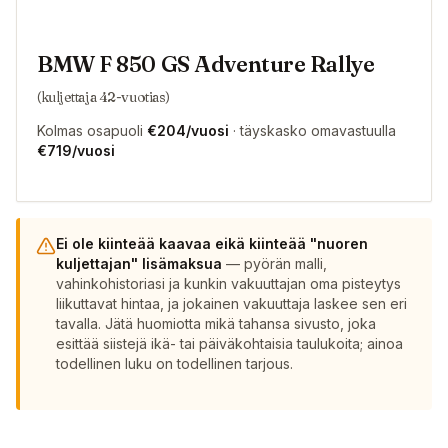
BMW F 850 GS Adventure Rallye
(kuljettaja 42-vuotias)
Kolmas osapuoli
€204/vuosi
· täyskasko omavastuulla
€719/vuosi
Ei ole kiinteää kaavaa eikä kiinteää "nuoren
kuljettajan" lisämaksua
— pyörän malli,
vahinkohistoriasi ja kunkin vakuuttajan oma pisteytys
liikuttavat hintaa, ja jokainen vakuuttaja laskee sen eri
tavalla. Jätä huomiotta mikä tahansa sivusto, joka
esittää siistejä ikä- tai päiväkohtaisia taulukoita; ainoa
todellinen luku on todellinen tarjous.