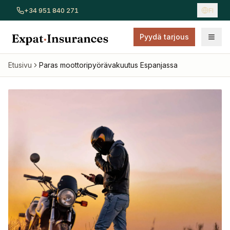
+34 951 840 271
FI
Pyydä tarjous
Näytä kaikki vakuutukset
Autovakuutus
Kotivakuutus
Sai
Etusivu
Paras moottoripyörävakuutus Espanjassa