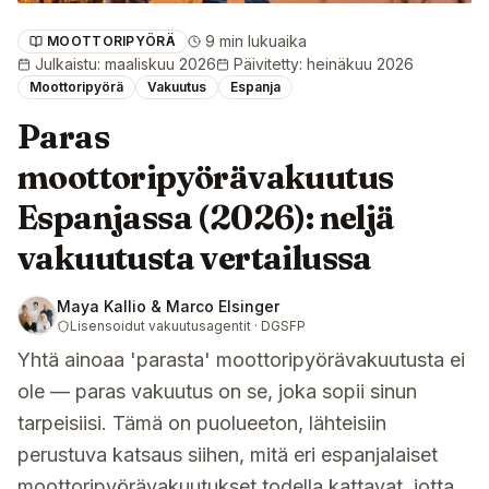
9 min lukuaika
MOOTTORIPYÖRÄ
Julkaistu
:
maaliskuu 2026
Päivitetty
:
heinäkuu 2026
Moottoripyörä
Vakuutus
Espanja
Paras
moottoripyörävakuutus
Espanjassa (2026): neljä
vakuutusta vertailussa
Maya Kallio & Marco Elsinger
Lisensoidut vakuutusagentit · DGSFP
Yhtä ainoaa 'parasta' moottoripyörävakuutusta ei
ole — paras vakuutus on se, joka sopii sinun
tarpeisiisi. Tämä on puolueeton, lähteisiin
perustuva katsaus siihen, mitä eri espanjalaiset
moottoripyörävakuutukset todella kattavat, jotta