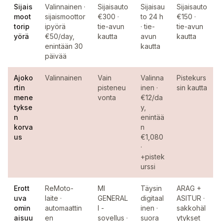
Sijais
Valinnainen ·
Sijaisauto
Sijaisau
Sijaisauto
moot
sijaismoottor
€300 ·
to 24 h
€150 ·
torip
ipyörä
tie-avun
· tie-
tie-avun
yörä
€50/day,
kautta
avun
kautta
enintään 30
kautta
päivää
Ajoko
Valinnainen
Vain
Valinna
Pistekurs
rtin
pisteneu
inen ·
sin kautta
mene
vonta
€12/da
tykse
y,
n
enintää
korva
n
us
€1,080
·
+pistek
urssi
Erott
ReMoto-
MI
Täysin
ARAG +
uva
laite ·
GENERAL
digitaal
ASITUR ·
omin
automaattin
I -
inen ·
sakkohäl
aisuu
en
sovellus ·
suora
ytykset