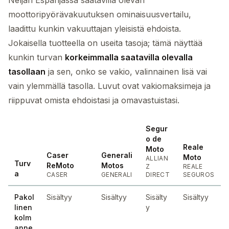
Neljän Espanjassa saatavilla olevan
moottoripyörävakuutuksen ominaisuusvertailu,
laadittu kunkin vakuuttajan yleisistä ehdoista.
Jokaisella tuotteella on useita tasoja; tämä näyttää
kunkin turvan
korkeimmalla saatavilla olevalla
tasollaan
ja sen, onko se vakio, valinnainen lisä vai
vain ylemmällä tasolla. Luvut ovat vakiomaksimeja ja
riippuvat omista ehdoistasi ja omavastuistasi.
Segur
o de
Reale
Moto
Caser
Generali
Moto
ALLIAN
Turv
ReMoto
Motos
Z
REALE
a
CASER
GENERALI
DIRECT
SEGUROS
Pakol
Sisältyy
Sisältyy
Sisälty
Sisältyy
linen
y
kolm
anne