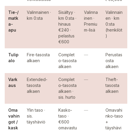
Tie-/
Valinnainen ·
Sisältyy ·
Valinna
Valinnain
matk
km 0:sta
km 0:sta ·
inen ·
en · km
a-
hinaus
Premiu
0:sta
apu
€240 ·
m-lisä
(henkilöt
pelastus
)
€600
Tulip
Fire-tasosta
Complet
—
Perustas
alo
alkaen
o-tasosta
osta
alkaen
alkaen
Vark
Extended-
Complet
—
Theft-
aus
tasosta
o-tasosta
tasosta
alkaen
alkaen ·
alkaen
sis. hurto
Oma
Ylin taso ·
Kasko-
—
Omavahi
vahin
sis.
taso ·
nko-taso
got /
täyshäviö
€600
+
kask
omavastu
täyshävi