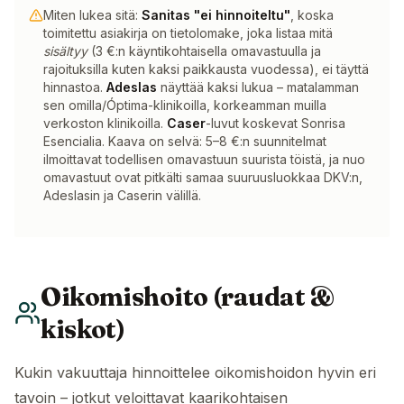
Miten lukea sitä:
Sanitas "ei hinnoiteltu"
, koska
toimitettu asiakirja on tietolomake, joka listaa mitä
sisältyy
(3 €:n käyntikohtaisella omavastuulla ja
rajoituksilla kuten kaksi paikkausta vuodessa), ei täyttä
hinnastoa.
Adeslas
näyttää kaksi lukua – matalamman
sen omilla/Óptima-klinikoilla, korkeamman muilla
verkoston klinikoilla.
Caser
-luvut koskevat Sonrisa
Esencialia. Kaava on selvä: 5–8 €:n suunnitelmat
ilmoittavat todellisen omavastuun suurista töistä, ja nuo
omavastuut ovat pitkälti samaa suuruusluokkaa DKV:n,
Adeslasin ja Caserin välillä.
Oikomishoito (raudat &
kiskot)
Kukin vakuuttaja hinnoittelee oikomishoidon hyvin eri
tavoin – jotkut veloittavat kaarikohtaisen