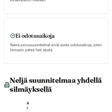
Ei odotusaikoja
Nämä perussuunnitelmat eivät aseta odotusaikoja, joten
hinnasto pätee heti alusta.
Neljä suunnitelmaa yhdellä
silmäyksellä
A
l