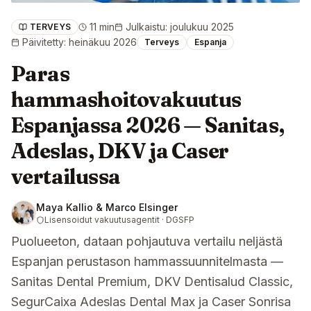
11 min
Julkaistu
:
joulukuu 2025
TERVEYS
Päivitetty
:
heinäkuu 2026
Terveys
Espanja
Paras
hammashoitovakuutus
Espanjassa 2026 — Sanitas,
Adeslas, DKV ja Caser
vertailussa
Maya Kallio & Marco Elsinger
Lisensoidut vakuutusagentit · DGSFP
Puolueeton, dataan pohjautuva vertailu neljästä
Espanjan perustason hammassuunnitelmasta —
Sanitas Dental Premium, DKV Dentisalud Classic,
SegurCaixa Adeslas Dental Max ja Caser Sonrisa