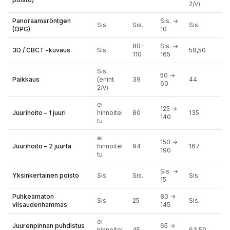
2/v)
Panoraamaröntgen
Sis. →
Sis.
Sis.
Sis.
(OPG)
10
80–
Sis. →
3D / CBCT -kuvaus
Sis.
58,50
110
165
Sis.
50 →
Paikkaus
(enint.
39
44
60
2/v)
ei
125 →
Juurihoito – 1 juuri
hinnoitel
80
135
140
tu
ei
150 →
Juurihoito – 2 juurta
hinnoitel
94
167
190
tu
Sis. →
Yksinkertainen poisto
Sis.
Sis.
Sis.
15
Puhkeamaton
80 →
Sis.
25
Sis.
viisaudenhammas
145
ei
Juurenpinnan puhdistus
65 →
hinnoitel
45
63,50