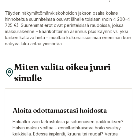
Täyden näkymättömän/kiskohoidon jakson osalta kolme
hinnoiteltua suunnitelmaa osuvat lähelle toisiaan (noin 4 200–4
725 €). Suuremmat erot ovat perinteisissä raudoissa, joissa
maksurakenne – kaarikohtainen asennus plus käynnit vs. yksi
kaiken kattava hinta – muuttaa kokonaissummaa enemmän kuin
näkyvä luku antaa ymmärtää.
Miten valita oikea juuri
sinulle
Aloita odottamastasi hoidosta
Haluatko vain tarkastuksia ja satunnaisen paikkauksen?
Halvin maksu voittaa – ennaltaehkäisevä hoito sisältyy
kaikkialla. Edessä implantti, kruunu tai raudat? Vertaa