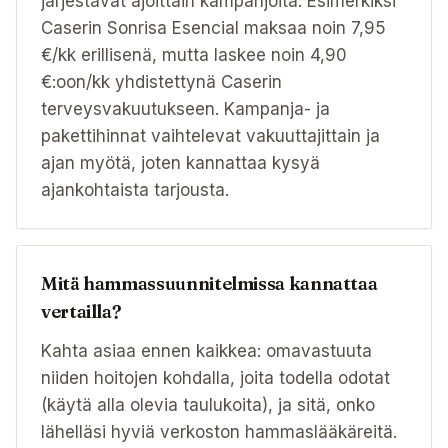
järjestävät ajoittain kampanjoita. Esimerkiksi
Caserin Sonrisa Esencial maksaa noin 7,95
€/kk erillisenä, mutta laskee noin 4,90
€:oon/kk yhdistettynä Caserin
terveysvakuutukseen. Kampanja- ja
pakettihinnat vaihtelevat vakuuttajittain ja
ajan myötä, joten kannattaa kysyä
ajankohtaista tarjousta.
Mitä hammassuunnitelmissa kannattaa
vertailla?
Kahta asiaa ennen kaikkea: omavastuuta
niiden hoitojen kohdalla, joita todella odotat
(käytä alla olevia taulukoita), ja sitä, onko
lähelläsi hyviä verkoston hammaslääkäreitä.