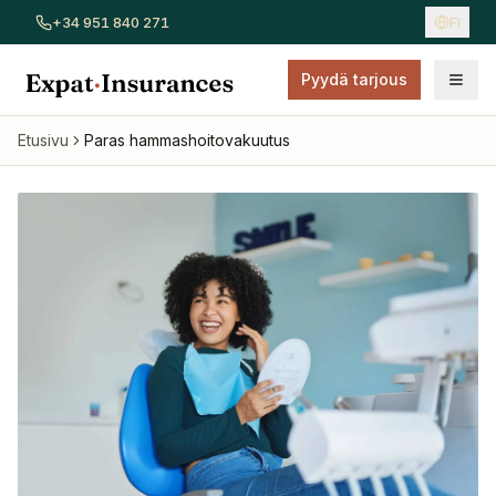
+34 951 840 271
FI
Pyydä tarjous
Näytä kaikki vakuutukset
Autovakuutus
Kotivakuutus
Sai
Etusivu
Paras hammashoitovakuutus