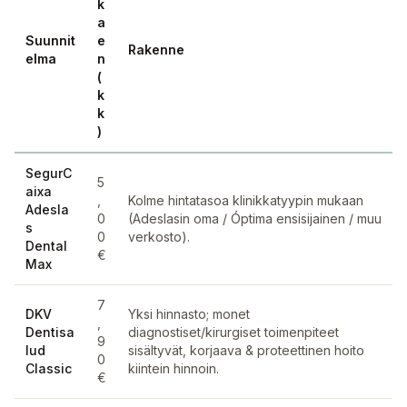
k
a
Suunnit
e
Rakenne
elma
n
(
k
k
)
SegurC
5
aixa
,
Kolme hintatasoa klinikkatyypin mukaan
Adesla
0
(Adeslasin oma / Óptima ensisijainen / muu
s
0
verkosto).
Dental
€
Max
7
DKV
Yksi hinnasto; monet
,
Dentisa
diagnostiset/kirurgiset toimenpiteet
9
lud
sisältyvät, korjaava & proteettinen hoito
0
Classic
kiintein hinnoin.
€