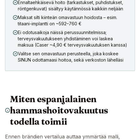
Ennaltaehkäisevä hoito (tarkastukset, puhdistukset,
röntgenkuvat) sisältyy käytännössä kaikkiin neljään
Maksat silti kiinteän omavastuun hoidosta – esim.
titaani-implantti on ~592–760 €
Ei odotusaikoja näissä perussuunnitelmissa;
terveysvakuutukseen yhdistäminen voi laskea
maksua (Caser ~4,90 € terveysvakuutuksen kanssa)
Valitse sen omavastuun perusteella, joka koskee
SINUN odottamaasi hoitoa, sekä verkoston lähelläsi
Miten espanjalainen
hammashoitovakuutus
todella toimii
Ennen brändien vertailua auttaa ymmärtää malli,