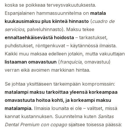
koska se poikkeaa terveysvakuutuksesta.
Espanjalainen hammassuunnitelma on
matala
kuukausimaksu plus kiinteä hinnasto
(
cuadro de
servicios
, palveluhinnasto). Maksu tekee
ennaltaehkäisevästä hoidosta
– tarkastukset,
puhdistukset, röntgenkuvat – käytännössä ilmaista.
Kaikki muu maksaa edelleen jotakin, mutta vakuuttajan
listaaman omavastuun
(
franquicia
, omavastuu)
verran eikä avoimen markkinan hintaa.
Se johtaa yksittäiseen tärkeimpään kompromissiin:
matalampi maksu tarkoittaa yleensä korkeampaa
omavastuuta hoitoa kohti, ja korkeampi maksu
matalampia.
Ilmaisia lounaita ei ole – valitset, missä
kannat kustannuksen. Suunnitelma kuten
Sanitas
Dental Premium con copago
sijaitsee toisessa päässä: