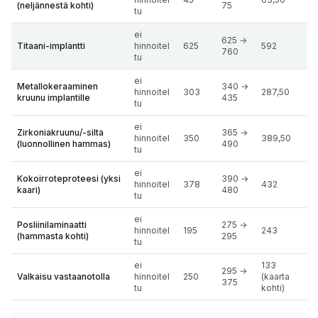
(neljännestä kohti)
75
tu
ei
625 →
Titaani-implantti
hinnoitel
625
592
760
tu
ei
Metallokeraaminen
340 →
hinnoitel
303
287,50
kruunu implantille
435
tu
ei
Zirkoniakruunu/-silta
365 →
hinnoitel
350
389,50
(luonnollinen hammas)
490
tu
ei
Kokoirroteproteesi (yksi
390 →
hinnoitel
378
432
kaari)
480
tu
ei
Posliinilaminaatti
275 →
hinnoitel
195
243
(hammasta kohti)
295
tu
ei
133
295 →
Valkaisu vastaanotolla
hinnoitel
250
(kaarta
375
tu
kohti)