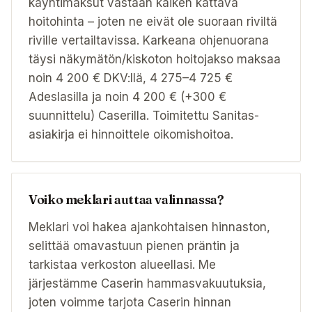
käyntimaksut vastaan kaiken kattava
hoitohinta – joten ne eivät ole suoraan riviltä
riville vertailtavissa. Karkeana ohjenuorana
täysi näkymätön/kiskoton hoitojakso maksaa
noin 4 200 € DKV:llä, 4 275–4 725 €
Adeslasilla ja noin 4 200 € (+300 €
suunnittelu) Caserilla. Toimitettu Sanitas-
asiakirja ei hinnoittele oikomishoitoa.
Voiko meklari auttaa valinnassa?
Meklari voi hakea ajankohtaisen hinnaston,
selittää omavastuun pienen präntin ja
tarkistaa verkoston alueellasi. Me
järjestämme Caserin hammasvakuutuksia,
joten voimme tarjota Caserin hinnan