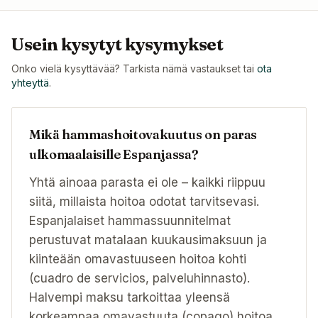
Usein kysytyt kysymykset
Onko vielä kysyttävää? Tarkista nämä vastaukset tai
ota
yhteyttä
.
Mikä hammashoitovakuutus on paras
ulkomaalaisille Espanjassa?
Yhtä ainoaa parasta ei ole – kaikki riippuu
siitä, millaista hoitoa odotat tarvitsevasi.
Espanjalaiset hammassuunnitelmat
perustuvat matalaan kuukausimaksuun ja
kiinteään omavastuuseen hoitoa kohti
(cuadro de servicios, palveluhinnasto).
Halvempi maksu tarkoittaa yleensä
korkeampaa omavastuuta (copago) hoitoa