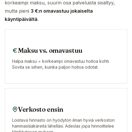
korkeampi maksu, suurin osa palveluista sisältyy,
mutta pieni
3 €:n omavastuu jokaiselta
käyntipäivältä
.
Maksu vs. omavastuu
Halpa maksu = korkeampi omavastuu hoitoa kohti.
Sovita se siihen, kuinka paljon hoitoa odotat.
Verkosto ensin
Loistava hinnasto on hyödytön ilman hyviä verkoston
hammaslääkäreitä lähelläsi. Adeslas jopa hinnoittelee
klinikkatason mukaan.