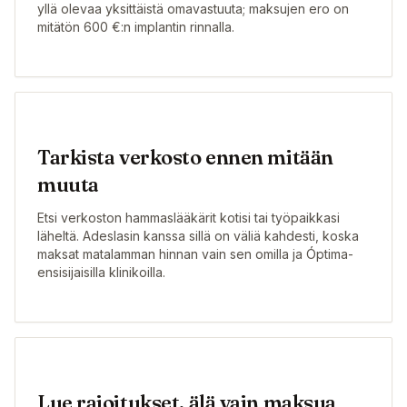
yllä olevaa yksittäistä omavastuuta; maksujen ero on
mitätön 600 €:n implantin rinnalla.
Tarkista verkosto ennen mitään
muuta
Etsi verkoston hammaslääkärit kotisi tai työpaikkasi
läheltä. Adeslasin kanssa sillä on väliä kahdesti, koska
maksat matalamman hinnan vain sen omilla ja Óptima-
ensisijaisilla klinikoilla.
Lue rajoitukset, älä vain maksua