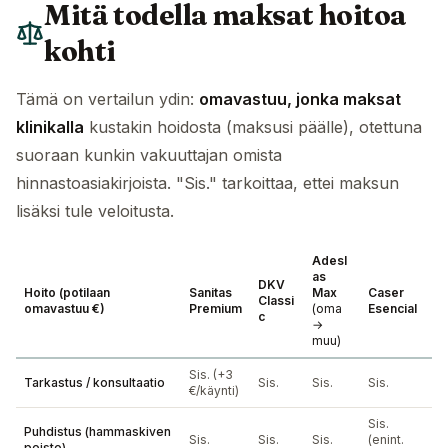
Mitä todella maksat hoitoa
kohti
Tämä on vertailun ydin:
omavastuu, jonka maksat
klinikalla
kustakin hoidosta (maksusi päälle), otettuna
suoraan kunkin vakuuttajan omista
hinnastoasiakirjoista. "Sis." tarkoittaa, ettei maksun
lisäksi tule veloitusta.
Adesl
as
DKV
Hoito (potilaan
Sanitas
Max
Caser
Classi
omavastuu €)
Premium
(oma
Esencial
c
→
muu)
Sis. (+3
Tarkastus / konsultaatio
Sis.
Sis.
Sis.
€/käynti)
Sis.
Puhdistus (hammaskiven
Sis.
Sis.
Sis.
(enint.
poisto)