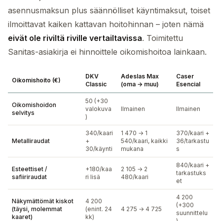
asennusmaksun plus säännölliset käyntimaksut, toiset
ilmoittavat kaiken kattavan hoitohinnan – joten nämä
eivät ole riviltä riville vertailtavissa
. Toimitettu
Sanitas-asiakirja ei hinnoittele oikomishoitoa lainkaan.
DKV
Adeslas Max
Caser
Oikomishoito (€)
Classic
(oma → muu)
Esencial
50 (+30
Oikomishoidon
valokuva
Ilmainen
Ilmainen
selvitys
)
340/kaari
1 470 → 1
370/kaari +
Metalliraudat
+
540/kaari, kaikki
36/tarkastu
30/käynti
mukana
s
840/kaari +
Esteettiset /
+180/kaa
2 105 → 2
tarkastuks
safiiriraudat
ri lisä
480/kaari
et
4 200
Näkymättömät kiskot
4 200
(+300
(täysi, molemmat
(enint. 24
4 275 → 4 725
suunnittelu
kaaret)
kk)
)