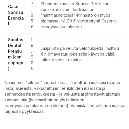
7
Yhteinen hinnasto Sonrisa Perfectan
Caser
,
kanssa; erillinen, korkeampi
Sonrisa
9
"hammashoitolisä"-hinnasto on myös
Esencia
5
olemassa. ~4,90 € yhdistettynä Caserin
l
€
terveysvakuutukseen.
Sanitas
1
Dental
9
Laaja lista palveluita veloituksetta, mutta 3
Premiu
,
€:n omavastuu jokaiselta käyntipäivältä;
m (con
9
jotkin palvelut rajattuja.
copago
0
)
€
Nämä ovat "alkaen"-perushintoja. Todellinen maksusi riippuu
iästä, alueesta, vakuutettujen henkilöiden määrästä ja
senhetkisestä tarjouksesta – ja vakuuttajat järjestävät ajoittain
kampanjoita (hammashoidon yhdistäminen
terveysvakuutukseen on yleinen). Varmista senhetkinen maksu
tarjousta pyytäessäsi.