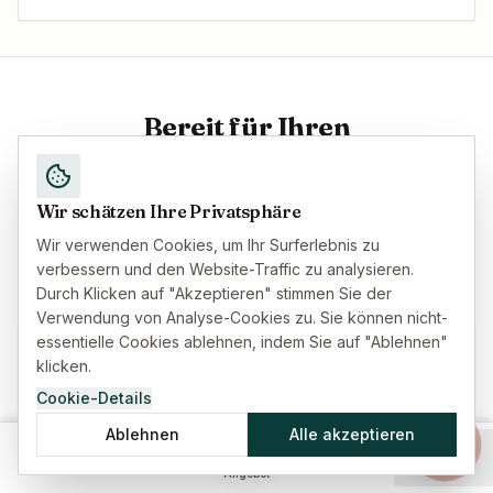
Bereit für Ihren
Versicherungsschutz?
Wenn Sie bereit sind, entdecken Sie mit uns Ihre
Wir schätzen Ihre Privatsphäre
Versicherungsoptionen in Spanien und fordern Sie
Wir verwenden Cookies, um Ihr Surferlebnis zu
ein persönliches Angebot auf Deutsch an.
verbessern und den Website-Traffic zu analysieren.
Durch Klicken auf "Akzeptieren" stimmen Sie der
Verwendung von Analyse-Cookies zu. Sie können nicht-
essentielle Cookies ablehnen, indem Sie auf "Ablehnen"
Alle Versicherungsarten durchsuchen
klicken.
Alle Versicherungsprodukte für Expats in Spanien
Cookie-Details
ansehen. Optionen vergleichen und Angebote auf
Ablehnen
Alle akzeptieren
Deutsch erhalten.
Startseite
Versicherung
Ratgeber
Menü
Angebot