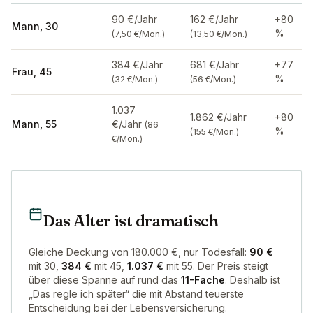
90 €/Jahr
162 €/Jahr
+80
Mann, 30
%
(7,50 €/Mon.)
(13,50 €/Mon.)
384 €/Jahr
681 €/Jahr
+77
Frau, 45
%
(32 €/Mon.)
(56 €/Mon.)
1.037
1.862 €/Jahr
+80
Mann, 55
€/Jahr
(86
%
(155 €/Mon.)
€/Mon.)
Das Alter ist dramatisch
Gleiche Deckung von 180.000 €, nur Todesfall:
90 €
mit 30,
384 €
mit 45,
1.037 €
mit 55. Der Preis steigt
über diese Spanne auf rund das
11-Fache
. Deshalb ist
„Das regle ich später“ die mit Abstand teuerste
Entscheidung bei der Lebensversicherung.