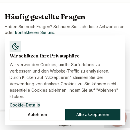
Häufig gestellte Fragen
Haben Sie noch Fragen? Schauen Sie sich diese Antworten an
oder
kontaktieren Sie uns
.
Was kostet eine Lebensversicherung über
Wir schätzen Ihre Privatsphäre
180.000 € in Spanien?
Wir verwenden Cookies, um Ihr Surferlebnis zu
verbessern und den Website-Traffic zu analysieren.
Das hängt stark vom Alter ab. In echten
Durch Klicken auf "Akzeptieren" stimmen Sie der
Angeboten für 180.000 € reinen
Verwendung von Analyse-Cookies zu. Sie können nicht-
Todesfallschutz (vida riesgo,
essentielle Cookies ablehnen, indem Sie auf "Ablehnen"
Standardgesundheit): Ein Mann mit 30 zahlt
klicken.
rund 90 €/Jahr, eine Frau mit 45 rund 384
Cookie-Details
€/Jahr (32 €/Monat) und ein Mann mit 55
Ablehnen
Alle akzeptieren
rund 1.037 €/Jahr (86 €/Monat). Der Zusatz
Startseite
Versicherung
Ratgeber
Menü
Angebot
für dauerhafte Invalidität erhöht jeden Wert