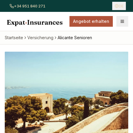
+34 951 840 271
DE
Angebot erhalten
Alle Versicherungen ansehen
Autoversicherung
Hausver
Startseite
Versicherung
Alicante Senioren