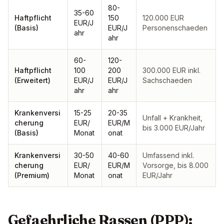
80-
35-60
Haftpflicht
150
120.000 EUR
EUR/J
(Basis)
EUR/J
Personenschaeden
ahr
ahr
60-
120-
Haftpflicht
100
200
300.000 EUR inkl.
(Erweitert)
EUR/J
EUR/J
Sachschaeden
ahr
ahr
Krankenversi
15-25
20-35
Unfall + Krankheit,
cherung
EUR/
EUR/M
bis 3.000 EUR/Jahr
(Basis)
Monat
onat
Krankenversi
30-50
40-60
Umfassend inkl.
cherung
EUR/
EUR/M
Vorsorge, bis 8.000
(Premium)
Monat
onat
EUR/Jahr
Gefaehrliche Rassen (PPP):