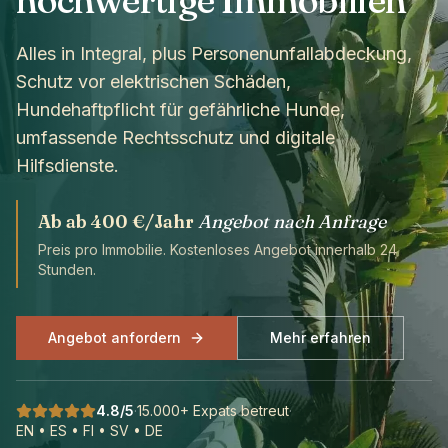
hochwertige Immobilien
Alles in Integral, plus Personenunfallabdeckung,
Schutz vor elektrischen Schäden,
Hundehaftpflicht für gefährliche Hunde,
umfassende Rechtsschutz und digitale
Hilfsdienste.
Ab
ab 400 €/Jahr
Angebot nach Anfrage
Preis pro Immobilie. Kostenloses Angebot innerhalb 24
Stunden.
Angebot anfordern
Mehr erfahren
4.8/5
·
15.000+ Expats betreut
·
EN • ES • FI • SV • DE