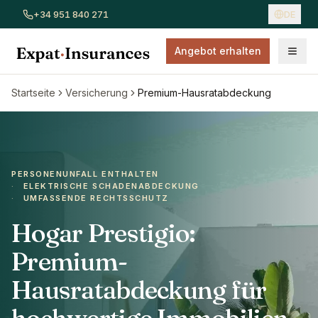
+34 951 840 271
DE
Angebot erhalten
Alle Versicherungen ansehen
Autoversicherung
Hausver
Startseite
Versicherung
Premium-Hausratabdeckung
PERSONENUNFALL ENTHALTEN
·
ELEKTRISCHE SCHADENABDECKUNG
·
UMFASSENDE RECHTSSCHUTZ
Hogar Prestigio:
Premium-
Hausratabdeckung für