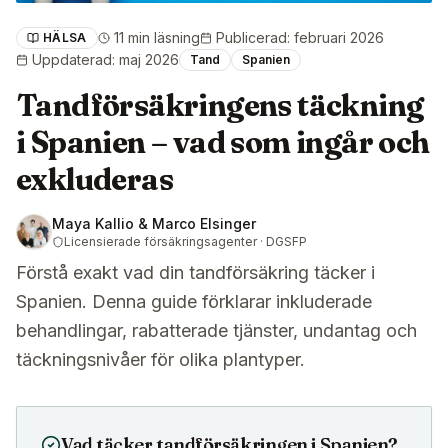
11 min läsning
Publicerad
:
februari 2026
HÄLSA
Uppdaterad
:
maj 2026
Tand
Spanien
Tandförsäkringens täckning
i Spanien – vad som ingår och
exkluderas
Maya Kallio & Marco Elsinger
Licensierade försäkringsagenter · DGSFP
Förstå exakt vad din tandförsäkring täcker i
Spanien. Denna guide förklarar inkluderade
behandlingar, rabatterade tjänster, undantag och
täckningsnivåer för olika plantyper.
Vad täcker tandförsäkringen i Spanien?