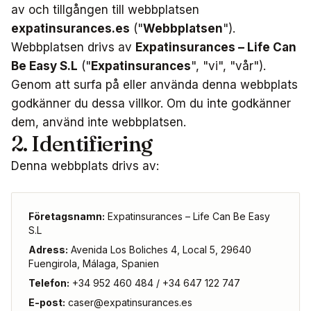
av och tillgången till webbplatsen
expatinsurances.es
("
Webbplatsen
").
Webbplatsen drivs av
Expatinsurances – Life Can
Be Easy S.L
("
Expatinsurances
", "vi", "vår").
Genom att surfa på eller använda denna webbplats
godkänner du dessa villkor. Om du inte godkänner
dem, använd inte webbplatsen.
2. Identifiering
Denna webbplats drivs av:
Företagsnamn:
Expatinsurances – Life Can Be Easy
S.L
Adress:
Avenida Los Boliches 4, Local 5, 29640
Fuengirola, Málaga, Spanien
Telefon:
+34 952 460 484 / +34 647 122 747
E-post:
caser@expatinsurances.es