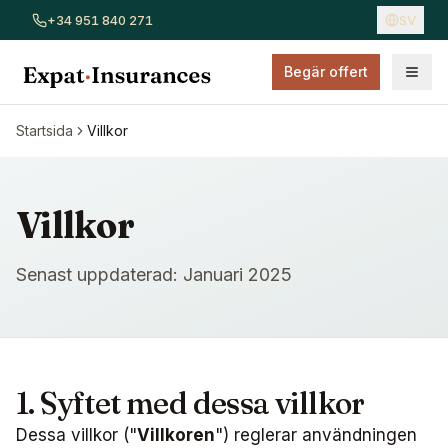
+34 951 840 271
SV
Begär offert
Visa alla försäkringar
Bilförsäkring
Hemförsäkring
Sjukför
Startsida
Villkor
Villkor
Senast uppdaterad: Januari 2025
1. Syftet med dessa villkor
Dessa villkor ("
Villkoren
") reglerar användningen