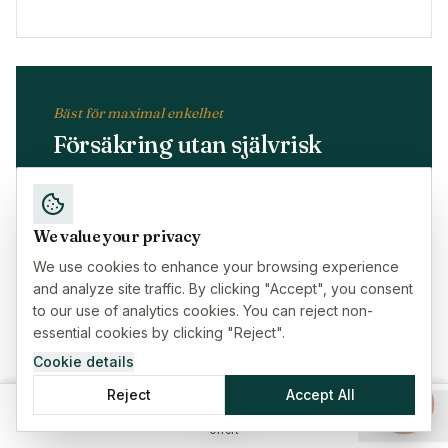
Bäst för maximal enkelhet
Försäkring utan självrisk
Högre premie
We value your privacy
Inga egna kostnader vid skadeanmälan
We use cookies to enhance your browsing experience
Bra för högvärdiga fastigheter och innehåll
and analyze site traffic. By clicking "Accept", you consent
to our use of analytics cookies. You can reject non-
essential cookies by clicking "Reject".
Cookie details
Reject
Accept All
Berätta om dina önskemål så rekommenderar
Hem
Försäkringar
Guider
Meny
vi den bästa strukturen för din situation.
Offert