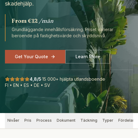
Spanska försäkringstermer
skadehjälp.
Vanliga frågor
Kundrecensioner
From
€12
/mån
Grundläggande innehållsförsäkring. Priset varierar
beroende på fastighetsvärde och skyddsnivå.
Get Your Quote
Learn More
4,8/5
·
15 000+ hjälpta utlandsboende
·
FI • EN • ES • DE • SV
Nivåer
Pris
Process
Dokument
Täckning
Typer
Fördelar