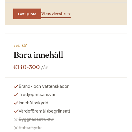
View details
Get Quote
Tier 0
2
Bara innehåll
€140-300
/år
Brand- och vattenskador
Tredjepartsansvar
Innehållsskydd
Värdeföremål (begränsat)
Byggnadsstruktur
Rättsskydd