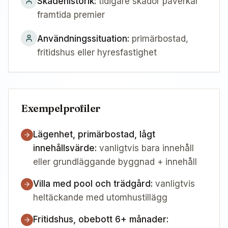
Skadehistorik
:
tidigare skador påverkar
framtida premier
Användningssituation
:
primärbostad,
fritidshus eller hyresfastighet
Exempelprofiler
Lägenhet, primärbostad, lågt
innehållsvärde
:
vanligtvis bara innehåll
eller grundläggande byggnad + innehåll
Villa med pool och trädgård
:
vanligtvis
heltäckande med utomhustillägg
Fritidshus, obebott 6+ månader
: