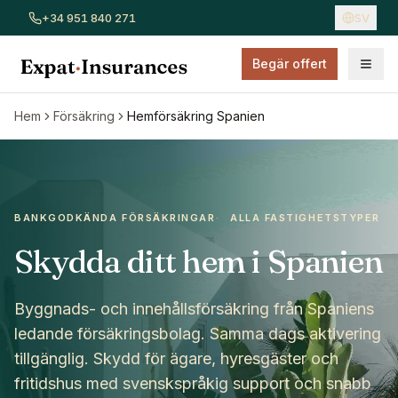
+34 951 840 271
SV
Begär offert
På denna sida
Visa alla försäkringar
Bilförsäkring
Hemförsäkring
Sjukför
Hem
Försäkring
Hemförsäkring Spanien
Jämför hemförsäkringsnivåer i Spanien
Prisfaktorer för hemförsäkring
Hur man skaffar hemförsäkring
Dokument och krav
BANKGODKÄNDA FÖRSÄKRINGAR
·
ALLA FASTIGHETSTYPER
Sammanfattning av täckning
Skydda ditt hem i Spanien
Fastighetstyper och ägande
Varför välja oss
Förstå självrisk
Byggnads- och innehållsförsäkring från Spaniens
Begär offert
ledande försäkringsbolag. Samma dags aktivering
Vad du ska göra vid nödsituation
tillgänglig. Skydd för ägare, hyresgäster och
Täckningsområde
fritidshus med svenskspråkig support och snabb