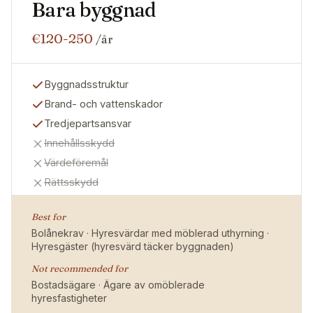
Bara byggnad
€120-250
/år
Byggnadsstruktur
Brand- och vattenskador
Tredjepartsansvar
Innehållsskydd
Värdeföremål
Rättsskydd
Best for
Bolånekrav · Hyresvärdar med möblerad uthyrning ·
Hyresgäster (hyresvärd täcker byggnaden)
Not recommended for
Bostadsägare · Ägare av omöblerade
hyresfastigheter