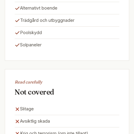
Alternativt boende
Trädgård och utbyggnader
Poolskydd
Solpaneler
Read carefully
Not covered
Slitage
Avsiktlig skada
Krig och terrorism (om inte tillagt)