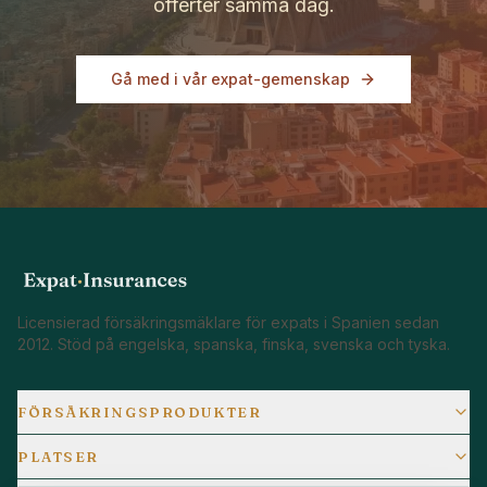
offerter samma dag.
Gå med i vår expat-gemenskap
Licensierad försäkringsmäklare för expats i Spanien sedan
2012. Stöd på engelska, spanska, finska, svenska och tyska.
FÖRSÄKRINGSPRODUKTER
PLATSER