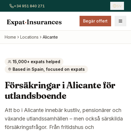
+34 951 840 271
SV
Begär offert
Visa alla försäkringar
Bilförsäkring
Hemförsäkring
Sjukför
Home
Locations
Alicante
15,000+ expats helped
Based in Spain, focused on expats
Försäkringar i Alicante för
utlandsboende
Att bo i Alicante innebär kustliv, pensionärer och
växande utlandssamhällen – men också särskilda
försäkringsfrågor. Från fritidshus och