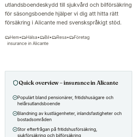
utlandsboendeskydd till sjukvård och bilförsäkring
för säsongsboende hjälper vi dig att hitta rätt
försäkring i Alicante med svenskspråkigt stöd.
Hem
•
Hälsa
•
Bil
•
Resa
•
Företag
insurance in
Alicante
Quick overview – insurance in
Alicante
Populärt bland pensionärer, fritidshusägare och
helårsutlandsboende
Blandning av kustlägenheter, inlandsfastigheter och
bostadsområden
Stor efterfrågan på fritidshusförsäkring,
sjukförsäkring och bilförsäkring