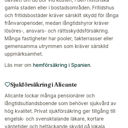
oavsett om du bor vid kusten, i den historiska
gamla staden eller i bostadsområden. Fritidshus
och fritidsbostäder kräver särskilt skydd för långa
frånvaroperioder, medan långtidshyror kräver
lösöres-, ansvars- och rättsskyddsförsäkring.
Många fastigheter har pooler, takterrasser eller
gemensamma utrymmen som kräver särskild
uppmärksamhet.
Läs mer om
hemförsäkring i Spanien
.
Sjukförsäkring i Alicante
Alicante lockar många pensionärer och
långtidsutlandsboende som behöver sjukvård av
hög kvalitet. Privat sjukförsäkring ger tillgång till
engelsk- och svensktalande läkare, kortare
väntetider och heltäckande skydd på lokala