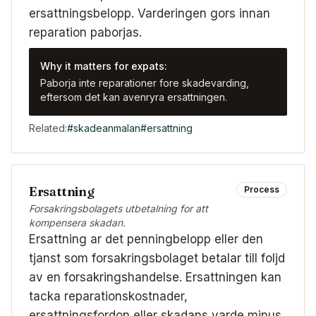
ersattningsbelopp. Varderingen gors innan
reparation paborjas.
Why it matters for expats:
Paborja inte reparationer fore skadevarding,
eftersom det kan avenryra ersattningen.
Related:
#
skadeanmalan
#
ersattning
Ersattning
Process
Forsakringsbolagets utbetalning for att
kompensera skadan.
Ersattning ar det penningbelopp eller den
tjanst som forsakringsbolaget betalar till foljd
av en forsakringshandelse. Ersattningen kan
tacka reparationskostnader,
ersattningsfordon eller skadans varde minus