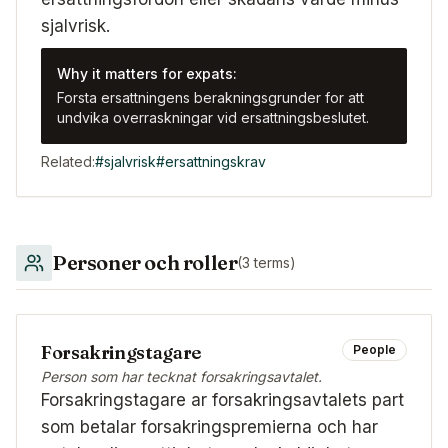
sjalvrisk.
Why it matters for expats:
Forsta ersattningens berakningsgrunder for att
undvika overraskningar vid ersattningsbeslutet.
Related:
#
sjalvrisk
#
ersattningskrav
Personer och roller
(
3
terms)
Forsakringstagare
People
Person som har tecknat forsakringsavtalet.
Forsakringstagare ar forsakringsavtalets part
som betalar forsakringspremierna och har