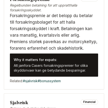
Regelbunden betalning for att uppratthalla
forsakringsskyddet.
Forsakringspremie ar det belopp du betalar
till forsakringsbolaget for att halla
forsakringsskyddet i kraft. Betalningen kan
vara manatlig, kvartalsvis eller arlig.
Premiens storlek paverkas av motorcykeltyp,
forarens erfarenhet och skadehistorik.
Why it matters for expats:
Att jamfora Casers forsakringspremier for olika
skyddsnvaer kan ge betydande besparingar.
Related:
#
sjalvrisk
#
bonussystem
Sjalvrisk
Financial