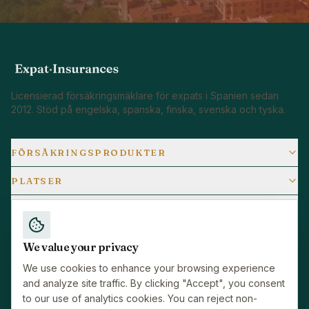
Licensierad försäkringsmäklare för expats i Spanien sedan
2012. Stöd på engelska, spanska, finska, svenska och tyska.
FÖRSÄKRINGSPRODUKTER
PLATSER
POPULÄRA GUIDER
FÖRETAG
We value your privacy
RESURSER
We use cookies to enhance your browsing experience
and analyze site traffic. By clicking "Accept", you consent
to our use of analytics cookies. You can reject non-