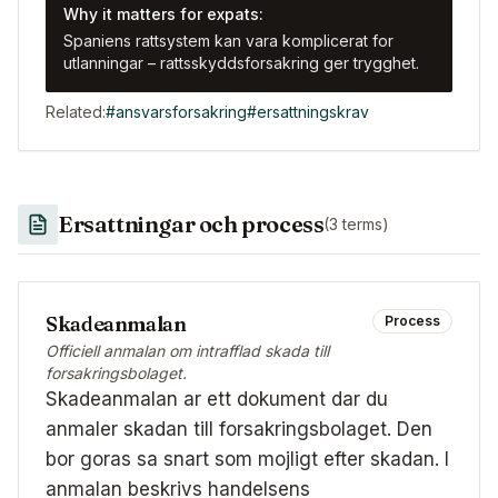
Why it matters for expats:
Spaniens rattsystem kan vara komplicerat for
utlanningar – rattsskyddsforsakring ger trygghet.
Related:
#
ansvarsforsakring
#
ersattningskrav
Ersattningar och process
(
3
terms)
Skadeanmalan
Process
Officiell anmalan om intrafflad skada till
forsakringsbolaget.
Skadeanmalan ar ett dokument dar du
anmaler skadan till forsakringsbolaget. Den
bor goras sa snart som mojligt efter skadan. I
anmalan beskrivs handelsens