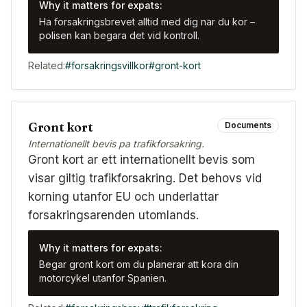
Why it matters for expats:
Ha forsakringsbrevet alltid med dig nar du kor –
polisen kan begara det vid kontroll.
Related:
#
forsakringsvillkor
#
gront-kort
Gront kort
Documents
Internationellt bevis pa trafikforsakring.
Gront kort ar ett internationellt bevis som
visar giltig trafikforsakring. Det behovs vid
korning utanfor EU och underlattar
forsakringsarenden utomlands.
Why it matters for expats:
Begar gront kort om du planerar att kora din
motorcykel utanfor Spanien.