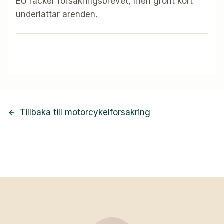
EU racker forsakringsbrevet, men gront kort
underlattar arenden.
Tillbaka till motorcykelforsakring