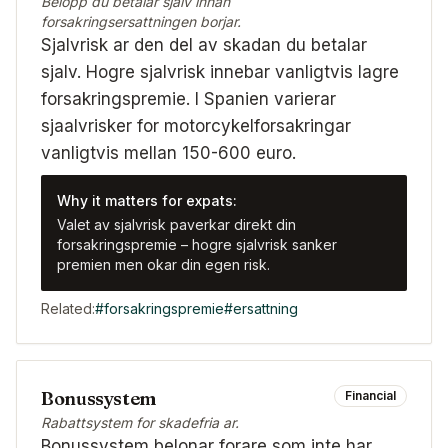
Belopp du betalar sjalv innan
forsakringsersattningen borjar.
Sjalvrisk ar den del av skadan du betalar
sjalv. Hogre sjalvrisk innebar vanligtvis lagre
forsakringspremie. I Spanien varierar
sjaalvrisker for motorcykelforsakringar
vanligtvis mellan 150-600 euro.
Why it matters for expats:
Valet av sjalvrisk paverkar direkt din
forsakringspremie – hogre sjalvrisk sanker
premien men okar din egen risk.
Related:
#
forsakringspremie
#
ersattning
Bonussystem
Financial
Rabattsystem for skadefria ar.
Bonussystem belonar forare som inte har