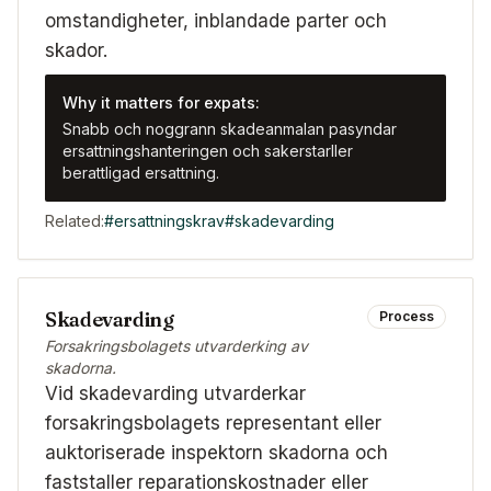
omstandigheter, inblandade parter och
skador.
Why it matters for expats:
Snabb och noggrann skadeanmalan pasyndar
ersattningshanteringen och sakerstarller
berattligad ersattning.
Related:
#
ersattningskrav
#
skadevarding
Skadevarding
Process
Forsakringsbolagets utvarderking av
skadorna.
Vid skadevarding utvarderkar
forsakringsbolagets representant eller
auktoriserade inspektorn skadorna och
faststaller reparationskostnader eller