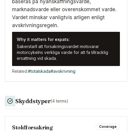
baseras pa nyanskaffningsvarde,
marknadsvarde eller overenskommet varde.
Vardet minskar vanligtvis arligen enligt
avskrivningsregeln.
Why it matters for expats:
Sakerstarll att forsakringsvardet motsvarar
motorcykelns verkliga varde for att fa tillracklig
ersattning vid skada.
Related:
#
totalskada
#
avskrivning
Skyddstyper
(
4
terms)
Stoldforsakring
Coverage