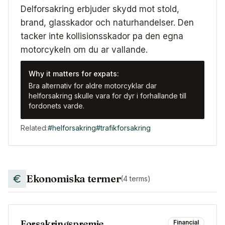
Delforsakring erbjuder skydd mot stold,
brand, glasskador och naturhandelser. Den
tacker inte kollisionsskador pa den egna
motorcykeln om du ar vallande.
Why it matters for expats:
Bra alternativ for aldre motorcyklar dar
helforsakring skulle vara for dyr i forhallande till
fordonets varde.
Related:
#
helforsakring
#
trafikforsakring
Ekonomiska termer
(
4
terms)
Forsakringspremie
Financial