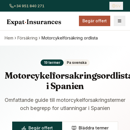
+34 951 840 271
SV
Begär offert
Visa alla försäkringar
Bilförsäkring
Hemförsäkring
Sjukför
Hem
Försäkring
Motorcykelförsäkring ordlista
19 termer
Pa svenska
Motorcykelforsakringsordlist
i Spanien
Omfattande guide till motorcykelforsakringstermer
och begrepp for utlanningar i Spanien
Begär offert
Bläddra termer