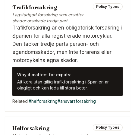
Trafikforsakring
Policy Types
Lagstadgad forsakring som ersatter
skador orsakade tredje part.
Trafikforsakring ar en obligatorisk forsakring i
Spanien for alla registrerade motorcyklar.
Den tacker tredje parts person- och
egendomsskador, men inte forarens eller
motorcykelns egna skador.
Why it matters for expats:
Att kora utan giltig trafikforsakring i Spanien ar
olagligt och kan leda till stora boter.
Related:
#
helforsakring
#
ansvarsforsakring
Helforsakring
Policy Types