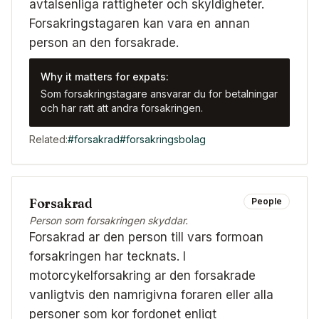
avtalsenliga rattigheter och skyldigheter.
Forsakringstagaren kan vara en annan
person an den forsakrade.
Why it matters for expats:
Som forsakringstagare ansvarar du for betalningar
och har ratt att andra forsakringen.
Related:
#
forsakrad
#
forsakringsbolag
Forsakrad
People
Person som forsakringen skyddar.
Forsakrad ar den person till vars formoan
forsakringen har tecknats. I
motorcykelforsakring ar den forsakrade
vanligtvis den namrigivna foraren eller alla
personer som kor fordonet enligt