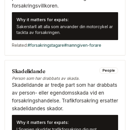
forsakringsvillkoren.
Why it matters for expats:
Sakerstarll att alla som anvander din motorcykel ar
tackta av forsakringen.
Related:
#
forsakringstagare
#
namngiven-forare
Skadelidande
People
Person som har drabbats av skada.
Skadelidande ar tredje part som har drabbats
av person- eller egendomsskada vid en
forsakringshandelse. Trafikforsakring ersatter
skadelidandes skador.
Why it matters for expats:
I Spanien skyddar trafikforsakring dig mot