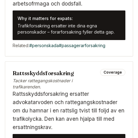
arbetsofrmaga och dodsfall.
Why it matters for expats:
Trafikforsakring ersatter inte dina egna
personskador – forarforsakring fyller detta gap.
Related:
#
personskada
#
passagerarforsakring
Rattsskyddsforsakring
Coverage
Tacker rattegangskostnader i
trafikarenden.
Rattsskyddsforsakring ersatter
advokatarvoden och rattegangskostnader
om du hamnar i en rattslig tvist till foljd av en
trafikolycka. Den kan aven hjalpa till med
ersattningskrav.