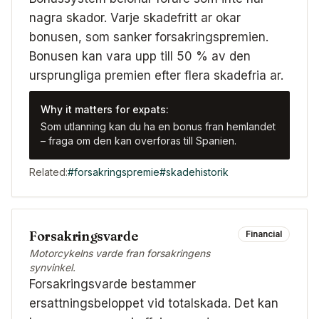
nagra skador. Varje skadefritt ar okar
bonusen, som sanker forsakringspremien.
Bonusen kan vara upp till 50 % av den
ursprungliga premien efter flera skadefria ar.
Why it matters for expats:
Som utlanning kan du ha en bonus fran hemlandet
– fraga om den kan overforas till Spanien.
Related:
#
forsakringspremie
#
skadehistorik
Forsakringsvarde
Financial
Motorcykelns varde fran forsakringens
synvinkel.
Forsakringsvarde bestammer
ersattningsbeloppet vid totalskada. Det kan