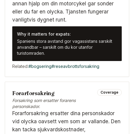
annan hjalp om din motorcykel gar sonder
eller du far en olycka. Tjansten fungerar
vanligtvis dygnet runt.
Why it matters for expats:
Spaniens stora avstand gor vagassistans sarskilt
anvandbar – sarskilt om du kor utanfor
turistomraden.
Related:
#
bogsering
#
reseavbrottsforsakring
Forarforsakring
Coverage
Forsakring som ersatter forarens
personskador.
Forarforsakring ersatter dina personskador
vid olycka oavsett vem som ar vallande. Den
kan tacka sjukvardskostnader,