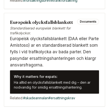
Related:
#
forsakringsbrev
#
trafikforsakring
Europeisk olycksfallsblankett
Documents
Standardiserad europeisk blankett for
trafikolyckor.
Europeisk olycksfallsblankett (DAA eller Parte
Amistoso) ar en standardiserad blankett som
fylls i vid trafikolycka av bada parter. Den
pasyndar ersattningshanteringen och klargr
ansvarsfragorna.
Why it matters for expats:
Ha alltid en olycksfallsblankett med dig – den ar
nodvandig for smidig ersattningshantering.
Related:
#
skadeanmalan
#
ersattningskrav