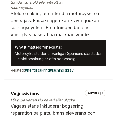
Skydd vid stold eller inbrott av
motorcykeln.
Stoldforsakring ersatter din motorcykel om
den stjals. Forsakringen kan krava godkant
lasningssystem. Ersattningen betalas
vanligtvis baserat pa marknadsvarde.
Why it matters for expats:
Motorcykelstolder ar vanliga i Spaniens storstader
– stoldforsakring ar ofta nodvandig.
Related:
#
helforsakring
#
lasningskrav
Vagassistans
Coverage
Hjalp pa vagen vid haveri eller olycka.
Vagassistans inkluderar bogsering,
reparation pa plats, bransleleverans och