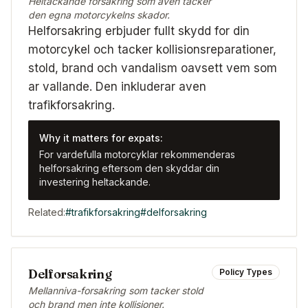
Heltackande forsakring som aven tacker
den egna motorcykelns skador.
Helforsakring erbjuder fullt skydd for din
motorcykel och tacker kollisionsreparationer,
stold, brand och vandalism oavsett vem som
ar vallande. Den inkluderar aven
trafikforsakring.
Why it matters for expats:
For vardefulla motorcyklar rekommenderas
helforsakring eftersom den skyddar din
investering heltackande.
Related:
#
trafikforsakring
#
delforsakring
Delforsakring
Policy Types
Mellanniva-forsakring som tacker stold
och brand men inte kollisioner.