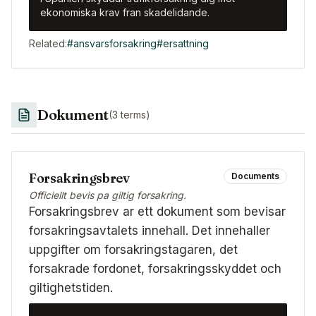
ekonomiska krav fran skadelidande.
Related:
#
ansvarsforsakring
#
ersattning
Dokument
(
3
terms)
Forsakringsbrev
Documents
Officiellt bevis pa giltig forsakring.
Forsakringsbrev ar ett dokument som bevisar
forsakringsavtalets innehall. Det innehaller
uppgifter om forsakringstagaren, det
forsakrade fordonet, forsakringsskyddet och
giltighetstiden.