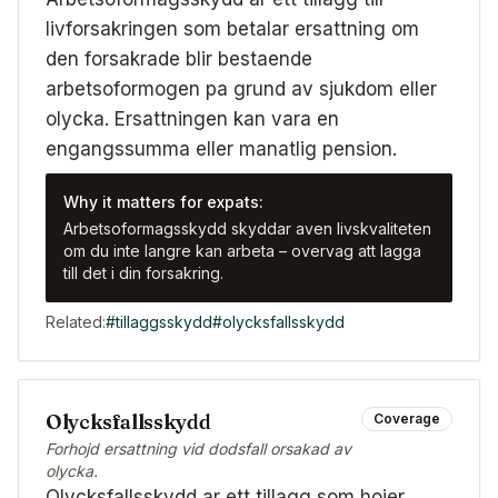
livforsakringen som betalar ersattning om
den forsakrade blir bestaende
arbetsoformogen pa grund av sjukdom eller
olycka. Ersattningen kan vara en
engangssumma eller manatlig pension.
Why it matters for expats:
Arbetsoformagsskydd skyddar aven livskvaliteten
om du inte langre kan arbeta – overvag att lagga
till det i din forsakring.
Related:
#
tillaggsskydd
#
olycksfallsskydd
Olycksfallsskydd
Coverage
Forhojd ersattning vid dodsfall orsakad av
olycka.
Olycksfallsskydd ar ett tillagg som hojer