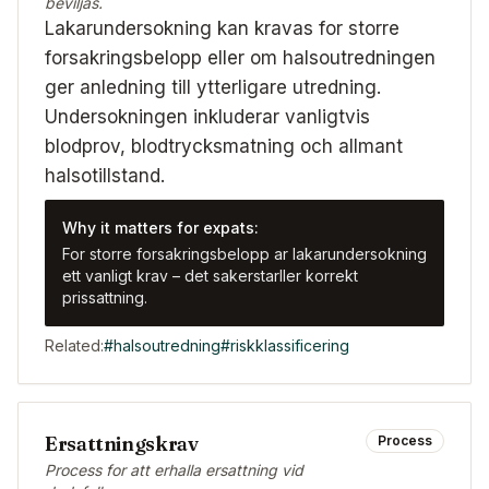
beviljas.
Lakarundersokning kan kravas for storre
forsakringsbelopp eller om halsoutredningen
ger anledning till ytterligare utredning.
Undersokningen inkluderar vanligtvis
blodprov, blodtrycksmatning och allmant
halsotillstand.
Why it matters for expats:
For storre forsakringsbelopp ar lakarundersokning
ett vanligt krav – det sakerstarller korrekt
prissattning.
Related:
#
halsoutredning
#
riskklassificering
Ersattningskrav
Process
Process for att erhalla ersattning vid