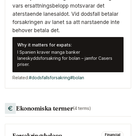
vars ersattningsbelopp motsvarar det
aterstaende lanesaldot. Vid dodsfall betalar
forsakringen av lanet sa att narstaende inte
behover betala det.
Why it matters for expats:
I Spanien kraver manga banker
laneskyddsforsakring for bolan – jamfor Casers
priser.
Related:
#
dodsfallsforsakring
#
bolan
Ekonomiska termer
(
4
terms)
Forsakringsbelopp
Financial