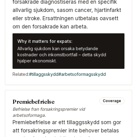
forsakrade diagnostiseras med en specifik
allvarlig sjukdom, sasom cancer, hjartinfarkt
eller stroke. Ersattningen utbetalas oavsett
om den forsakrade kan arbeta.
Why it matters for expats:
Allvarlig sjukdom kan orsaka betydande
kostnader och inkomstbortfall – detta skydd
hjalper ekonomiskt.
Related:
#
tillaggsskydd
#
arbetsoformagsskydd
Premiebefrielse
Coverage
Befrielse fran forsakringspremier vid
arbetsoformaga.
Premiebefrielse ar ett tillaggsskydd som gor
att forsakringspremier inte behover betalas