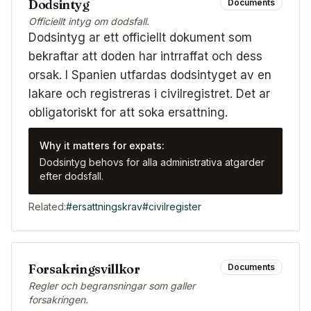
Dodsintyg
Documents
Officiellt intyg om dodsfall.
Dodsintyg ar ett officiellt dokument som
bekraftar att doden har intrraffat och dess
orsak. I Spanien utfardas dodsintyget av en
lakare och registreras i civilregistret. Det ar
obligatoriskt for att soka ersattning.
Why it matters for expats:
Dodsintyg behovs for alla administrativa atgarder
efter dodsfall.
Related:
#
ersattningskrav
#
civilregister
Forsakringsvillkor
Documents
Regler och begransningar som galler
forsakringen.