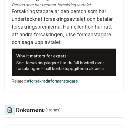
Person som har tecknat forsakringsavtalet.
Forsakringstagare ar den person som har
undertecknat forsakringsavtalet och betalar
forsakringspremierna. Han eller hon har ratt
att andra forsakringen, utse formanstagare
och saga upp avtalet.
Why it matters for expats:
Som forsakringstagare har du full kontroll over
forsakringen – hall kontaktuppgifterna aktuella.
Related:
#
forsakrad
#
formanstagare
Dokument
(
3
terms)