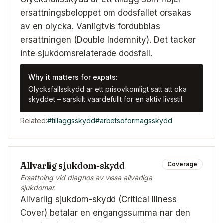
ersattningsbeloppet om dodsfallet orsakas
av en olycka. Vanligtvis fordubblas
ersattningen (Double Indemnity). Det tacker
inte sjukdomsrelaterade dodsfall.
Why it matters for expats:
Olycksfallsskydd ar ett prisovkomligt satt att oka
skyddet – sarskilt vaardefullt for en aktiv livsstil.
Related:
#
tillaggsskydd
#
arbetsoformagsskydd
Allvarlig sjukdom-skydd
Coverage
Ersattning vid diagnos av vissa allvarliga
sjukdomar.
Allvarlig sjukdom-skydd (Critical Illness
Cover) betalar en engangssumma nar den