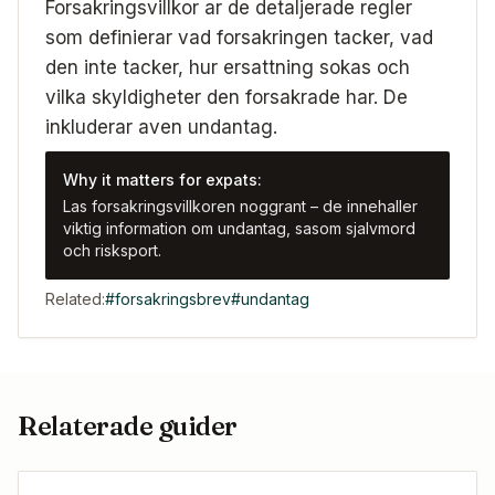
Forsakringsvillkor ar de detaljerade regler
som definierar vad forsakringen tacker, vad
den inte tacker, hur ersattning sokas och
vilka skyldigheter den forsakrade har. De
inkluderar aven undantag.
Why it matters for expats:
Las forsakringsvillkoren noggrant – de innehaller
viktig information om undantag, sasom sjalvmord
och risksport.
Related:
#
forsakringsbrev
#
undantag
Relaterade guider