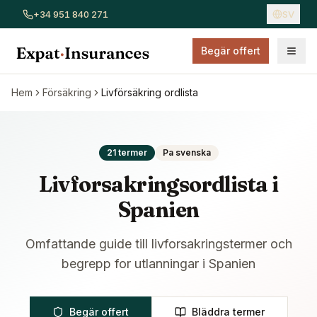
+34 951 840 271
SV
Begär offert
Visa alla försäkringar
Bilförsäkring
Hemförsäkring
Sjukför
Hem
Försäkring
Livförsäkring ordlista
21 termer
Pa svenska
Livforsakringsordlista i
Spanien
Omfattande guide till livforsakringstermer och
begrepp for utlanningar i Spanien
Begär offert
Bläddra termer