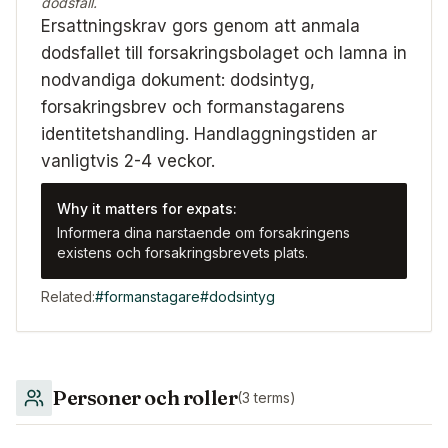
dodsfall.
Ersattningskrav gors genom att anmala
dodsfallet till forsakringsbolaget och lamna in
nodvandiga dokument: dodsintyg,
forsakringsbrev och formanstagarens
identitetshandling. Handlaggningstiden ar
vanligtvis 2-4 veckor.
Why it matters for expats:
Informera dina narstaende om forsakringens
existens och forsakringsbrevets plats.
Related:
#
formanstagare
#
dodsintyg
Personer och roller
(
3
terms)