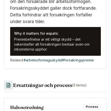
om den forsakrade blir arbetsoformogen.
Forsakringsskyddet galler dock fortfarande.
Detta forhindrar att forsakringen forfalller
under svara tider.
Why it matters for expats:
Premiebefrielse ar ett viktigt skydd – det
sakerstarller att forsakringen bestaar aven om
inkomsterna upphor.
Related:
#
arbetsoformagsskydd
#
forsakringspremie
Ersattningar och process
(
3
terms)
Halsoutredning
Process