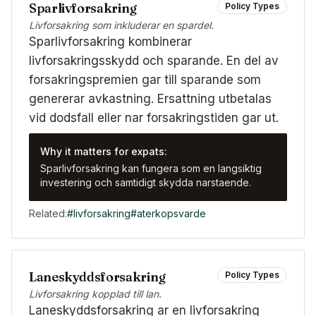
Sparlivforsakring
Policy Types
Livforsakring som inkluderar en spardel.
Sparlivforsakring kombinerar
livforsakringsskydd och sparande. En del av
forsakringspremien gar till sparande som
genererar avkastning. Ersattning utbetalas
vid dodsfall eller nar forsakringstiden gar ut.
Why it matters for expats:
Sparlivforsakring kan fungera som en langsiktig
investering och samtidigt skydda narstaende.
Related:
#
livforsakring
#
aterkopsvarde
Laneskyddsforsakring
Policy Types
Livforsakring kopplad till lan.
Laneskyddsforsakring ar en livforsakring