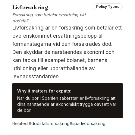
Livforsakring
Policy Types
Forsakring som betalar ersattning vid
dodsfall.
Livforsakring ar en forsakring som betalar ett
overenskommet ersattningsbelopp till
formanstagarna vid den forsakrades dod.
Den skyddar de narstaendes ekonomi och
kan tacka till exempel bolanet, barnens
utbildning eller uppratthallande av
levnadsstandarden.
Why it matters for expats:
Nar du bor i Spanien sakerstarller livforsakring att
dina narstaende ar ekonomiskt trygga oavsett var
de bor.
Related:
#
dodsfallsforsakring
#
sparlivforsakring