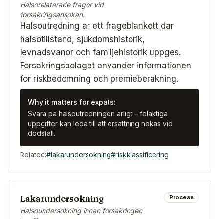
Halsorelaterade fragor vid
forsakringsansokan.
Halsoutredning ar ett frageblankett dar
halsotillstand, sjukdomshistorik,
levnadsvanor och familjehistorik uppges.
Forsakringsbolaget anvander informationen
for riskbedomning och premieberakning.
Why it matters for expats:
Svara pa halsoutredningen arligt – felaktiga
uppgifter kan leda till att ersattning nekas vid
dodsfall.
Related:
#
lakarundersokning
#
riskklassificering
Lakarundersokning
Process
Halsoundersokning innan forsakringen