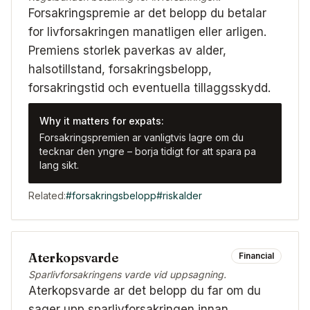
Forsakringspremie ar det belopp du betalar
for livforsakringen manatligen eller arligen.
Premiens storlek paverkas av alder,
halsotillstand, forsakringsbelopp,
forsakringstid och eventuella tillaggsskydd.
Why it matters for expats:
Forsakringspremien ar vanligtvis lagre om du
tecknar den yngre – borja tidigt for att spara pa
lang sikt.
Related:
#
forsakringsbelopp
#
riskalder
Aterkopsvarde
Financial
Sparlivforsakringens varde vid uppsagning.
Aterkopsvarde ar det belopp du far om du
sager upp sparlivforsakringen innan