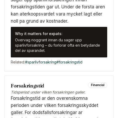
forsakringstiden gar ut. Under de forsta aren
kan aterkoopsvardet vara mycket lagt eller
noll pa grund av kostnader.
Why it matters for expats:
Overvag noggrant innan du sager upp
sparlivforsakring – du forlorar ofta en betydande
del av sparandet.
Related:
#
sparlivforsakring
#
forsakringstid
Forsakringstid
Financial
Tidsperiod under vilken forsakringen galler.
Forsakringstid ar den overenskomna
perioden under vilken forsakringsskyddet
galler. For dodsfallsforsakringar ar