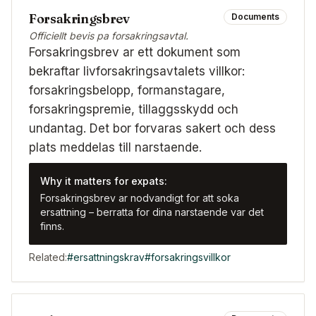
Forsakringsbrev
Documents
Officiellt bevis pa forsakringsavtal.
Forsakringsbrev ar ett dokument som
bekraftar livforsakringsavtalets villkor:
forsakringsbelopp, formanstagare,
forsakringspremie, tillaggsskydd och
undantag. Det bor forvaras sakert och dess
plats meddelas till narstaende.
Why it matters for expats:
Forsakringsbrev ar nodvandigt for att soka
ersattning – berratta for dina narstaende var det
finns.
Related:
#
ersattningskrav
#
forsakringsvillkor