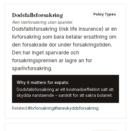
Dodsfallsforsakring
Policy Types
Ren riskforsakring utan spardel.
Dodsfallsforsakring (risk life insurance) ar en
livforsakring som bara betalar ersattning om
den forsakrade dor under forsakringstiden.
Den har inget sparvarde och
forsakringspremien ar lagre an for
sparlivforsakring.
Why it matters for expats:
Dodsfallsforsakring ar ett kostnadseffektivt satt att
skydda narstaende – sarskilt for att sakra bolanet.
Related:
#
livforsakring
#
laneskyddsforsakring