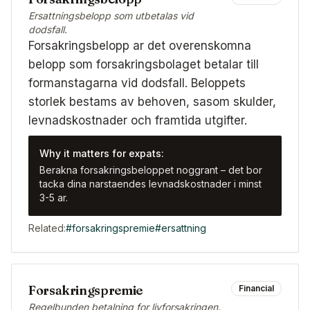
Ersattningsbelopp som utbetalas vid
dodsfall.
Forsakringsbelopp ar det overenskomna
belopp som forsakringsbolaget betalar till
formanstagarna vid dodsfall. Beloppets
storlek bestams av behoven, sasom skulder,
levnadskostnader och framtida utgifter.
Why it matters for expats:
Berakna forsakringsbeloppet noggrant – det bor
tacka dina narstaendes levnadskostnader i minst
3-5 ar.
Related:
#
forsakringspremie
#
ersattning
Forsakringspremie
Financial
Regelbunden betalning for livforsakringen.