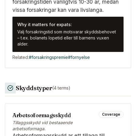
forsakringstiden vanligtvis 10-30 ar, medan
vissa forsakringar kan vara livslanga.
Why it matters for expats:
Valj forsakringstid som motsvarar skyddsbehovet
– t.ex. bolanets lopetid eller till barnens vuxen
alder.
Related:
#
forsakringspremie
#
fornyelse
Skyddstyper
(
4
terms)
Arbetsoformagsskydd
Coverage
Tillaggsskydd vid bestaaende
arbetsoformaga.
Arbetsoformagsskydd ar ett tillagg till