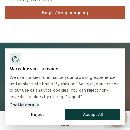
Begär återuppringning
We value your privacy
BETROTT AV UTLANDSBOENDE SEDAN 2012
We use cookies to enhance your browsing experience
Betrodd av 15 000+ expats
and analyze site traffic. By clicking "Accept", you consent
to our use of analytics cookies. You can reject non-
sedan 2012
essential cookies by clicking "Reject".
Cookie details
Reject
Accept All
Gå med tusentals expats som fann trygghet med
rätt försäkring. Personlig service, expertråd,
Hem
Försäkringar
Guider
Meny
Offert