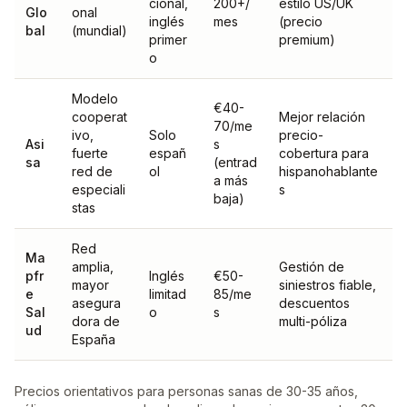
cional,
200+/
estilo US/UK
Glo
onal
inglés
mes
(precio
bal
(mundial)
primer
premium)
o
Modelo
€40-
cooperat
Mejor relación
70/me
ivo,
Solo
precio-
Asi
s
fuerte
españ
cobertura para
sa
(entrad
red de
ol
hispanohablante
a más
especiali
s
baja)
stas
Red
Ma
amplia,
Gestión de
pfr
Inglés
€50-
mayor
siniestros fiable,
e
limitad
85/me
asegura
descuentos
Sal
o
s
dora de
multi-póliza
ud
España
Precios orientativos para personas sanas de 30-35 años,