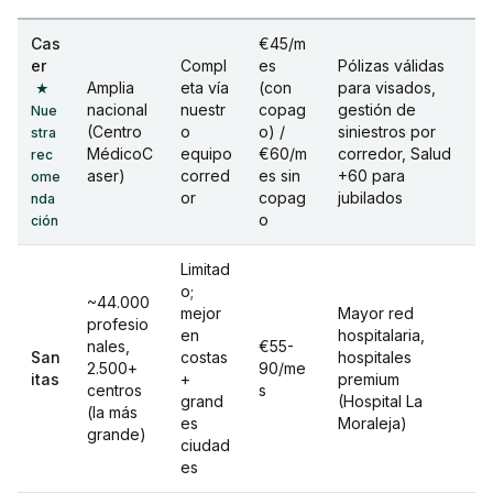
Cas
€45/m
er
Compl
es
Pólizas válidas
Amplia
eta vía
(con
para visados,
★
nacional
nuestr
copag
gestión de
Nue
(Centro
o
o) /
siniestros por
stra
MédicoC
equipo
€60/m
corredor, Salud
rec
aser)
corred
es sin
+60 para
ome
or
copag
jubilados
nda
o
ción
Limitad
o;
~44.000
mejor
Mayor red
profesio
en
hospitalaria,
nales,
€55-
San
costas
hospitales
2.500+
90/me
itas
+
premium
centros
s
grand
(Hospital La
(la más
es
Moraleja)
grande)
ciudad
es