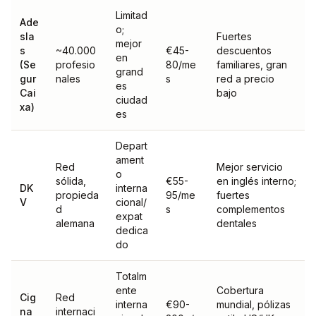
Limitad
Ade
o;
sla
Fuertes
mejor
s
~40.000
€45-
descuentos
en
(Se
profesio
80/me
familiares, gran
grand
gur
nales
s
red a precio
es
Cai
bajo
ciudad
xa)
es
Depart
ament
Red
Mejor servicio
o
sólida,
€55-
en inglés interno;
DK
interna
propieda
95/me
fuertes
V
cional/
d
s
complementos
expat
alemana
dentales
dedica
do
Totalm
ente
Cobertura
Cig
Red
interna
€90-
mundial, pólizas
na
internaci