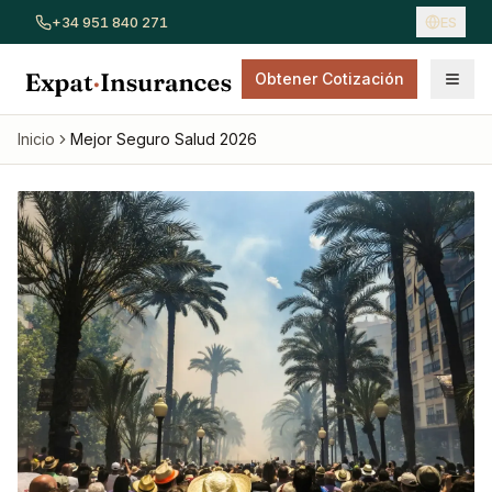
+34 951 840 271
ES
Obtener Cotización
Ver todos los seguros
Seguro de coche
Seguro de hogar
Inicio
Mejor Seguro Salud 2026