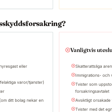
tsskyddsforsakring?
Vanligtvis utesl
hyresgast eller
Skatterattsliga are
Immigrations- och
elaktiga varor/tjanster)
Tvister som uppsto
ter
forsakringsavtalet
 (om ditt bolag nekar en
Avsiktligt orsakade 
Tvister med det eg