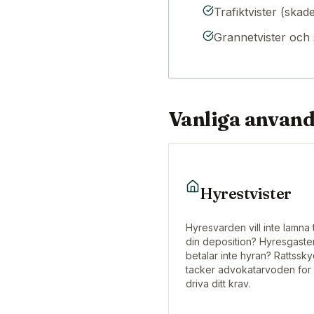
Trafiktvister (skad
Grannetvister och
Vanliga anvan
Hyrestvister
Hyresvarden vill inte lamna t
din deposition? Hyresgaste
betalar inte hyran? Rattssk
tacker advokatarvoden for 
driva ditt krav.