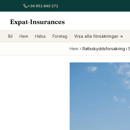
+34 951 840 271
Visa alla försäkringar
Bilförsäkring
Hemförsäkring
Sjukför
Bil
Hem
Hälsa
Företag
Visa alla försäkringar
→
Hem
Rattsskyddsforsakring i