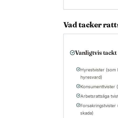
Vad tacker rat
Vanligtvis tackt
Hyrestvister (som 
hyresvard)
Konsumenttvister (f
Arbetsrattsliga tvis
Forsakringstvister
skada)