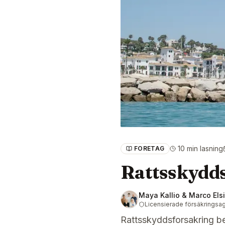
10 min lasning
FORETAG
Rattsskydds
Maya Kallio & Marco Els
Licensierade försäkringsa
Rattsskyddsforsakring be