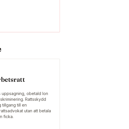
e
betsratt
s uppsagning, obetald lon
diskriminering. Rattsskydd
 tillgang till en
rattsadvokat utan att betala
n ficka.