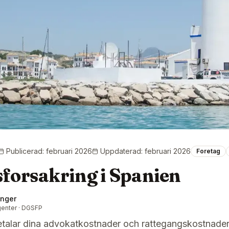
Publicerad
:
februari 2026
Uppdaterad
:
februari 2026
Foretag
forsakring i Spanien
inger
genter · DGSFP
talar dina advokatkostnader och rattegangskostnader na