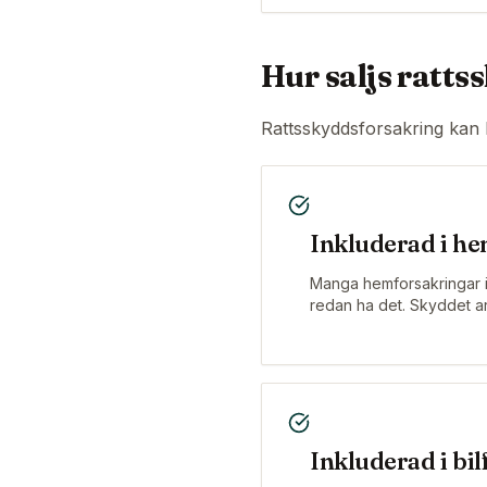
Hur saljs ratt
Rattsskyddsforsakring kan k
Inkluderad i h
Manga hemforsakringar i
redan ha det. Skyddet ar 
Inkluderad i bi