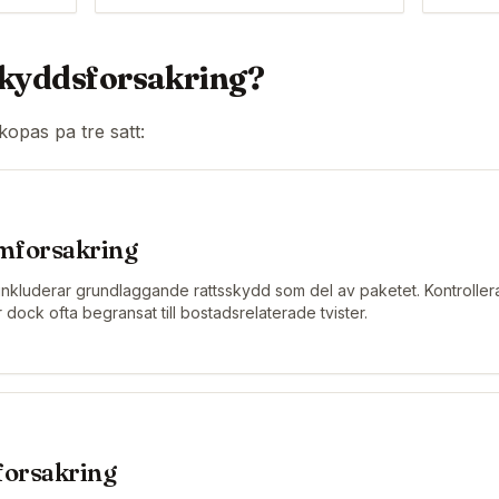
sskyddsforsakring?
opas pa tre satt:
emforsakring
nkluderar grundlaggande rattsskydd som del av paketet. Kontrollera
dock ofta begransat till bostadsrelaterade tvister.
lforsakring