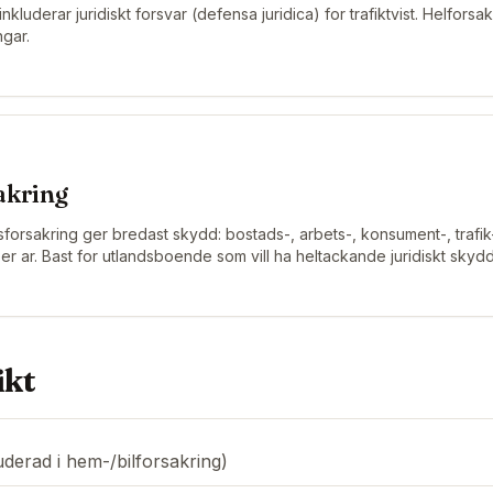
inkluderar juridiskt forsvar (defensa juridica) for trafiktvist. Helforsa
ngar.
akring
forsakring ger bredast skydd: bostads-, arbets-, konsument-, trafik- 
er ar. Bast for utlandsboende som vill ha heltackande juridiskt skydd
ikt
derad i hem-/bilforsakring)