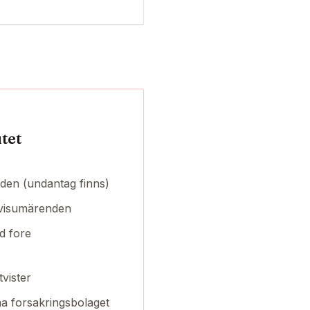
utet
nden (undantag finns)
 visumärenden
d fore
tvister
na forsakringsbolaget