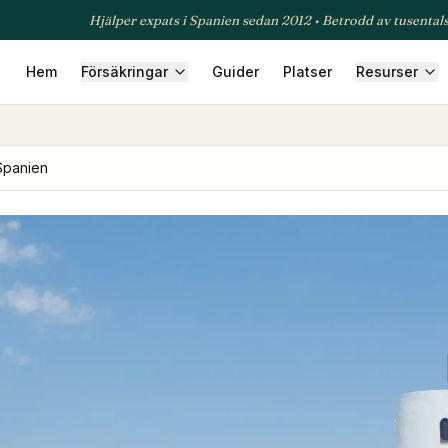
Hjälper expats i Spanien sedan 2012 • Betrodd av tusental
Hem
Försäkringar
Guider
Platser
Resurser
säkring
Företagsförsäkring
Reseförsäkring
Djurförsäkring
T
 Spanien