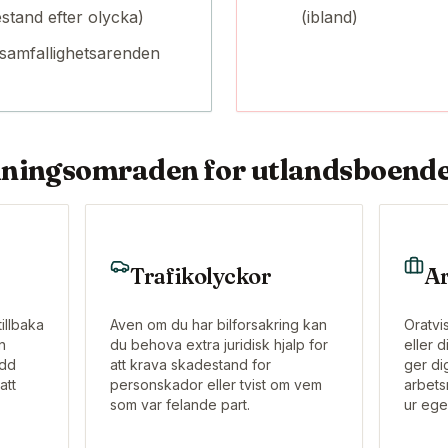
estand efter olycka)
(ibland)
 samfallighetsarenden
dningsomraden for utlandsboend
Trafikolyckor
Ar
illbaka
Aven om du har bilforsakring kan
Oratvi
n
du behova extra juridisk hjalp for
eller 
ydd
att krava skadestand for
ger dig
att
personskador eller tvist om vem
arbets
som var felande part.
ur ege