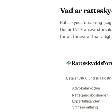
Vad ar rattssk
Rattsskyddsforsakring (segu
Det ar INTE ansvarsforsakr
for att forsvara dina rattigh
Rattsskyddsfor
Betalar DINA juridiska kostn
Advokatarvoden
Rattegangskostnader
Expertutlatanden
Vittneersattning