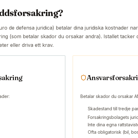
yddsforsakring?
ro de defensa juridica) betalar dina juridiska kostnader nar
ing (som betalar skador du orsakar andra). Istallet tacker
eter eller driva ett krav.
sakring
Ansvarsforsakri
ader:
Betalar skador du orsakar 
Skadestand till tredje par
Forsakringsbolagets juri
Inte dina egna rattstavist
Ofta obligatorisk (bil, bo