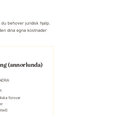
 du behover juridisk hjalp.
 den dina egna kostnader
ng (annorlunda)
ANDRA:
t
diska forsvar
er
stad)