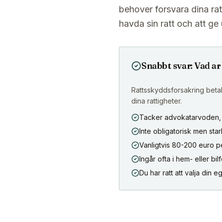
behover forsvara dina rat
havda sin ratt och att g
Snabbt svar: Vad a
Rattsskyddsforsakring beta
dina rattigheter.
Tacker advokatarvoden, 
Inte obligatorisk men s
Vanligtvis 80-200 euro p
Ingår ofta i hem- eller bil
Du har ratt att valja din 