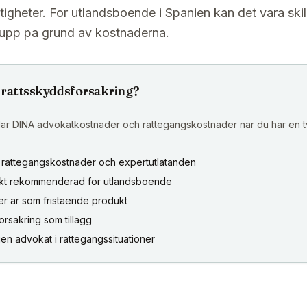
tigheter. For utlandsboende i Spanien kan det vara ski
e upp pa grund av kostnaderna.
r rattsskyddsforsakring?
lar DINA advokatkostnader och rattegangskostnader nar du har en tv
rattegangskostnader och expertutlatanden
tarkt rekommenderad for utlandsboende
er ar som fristaende produkt
forsakring som tillagg
egen advokat i rattegangssituationer