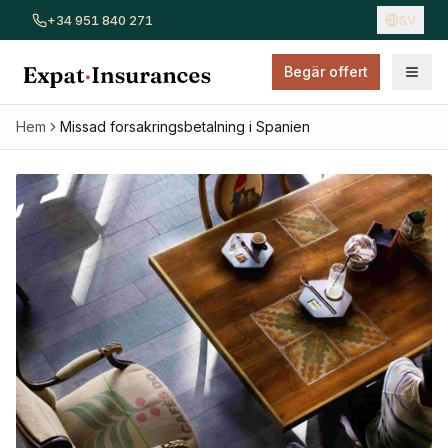
+34 951 840 271
SV
Begär offert
Visa alla försäkringar
Bilförsäkring
Hemförsäkring
Sjukför
Hem
Missad forsakringsbetalning i Spanien