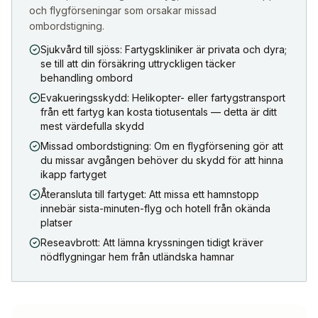
och flygförseningar som orsakar missad
ombordstigning.
Sjukvård till sjöss: Fartygskliniker är privata och dyra;
se till att din försäkring uttryckligen täcker
behandling ombord
Evakueringsskydd: Helikopter- eller fartygstransport
från ett fartyg kan kosta tiotusentals — detta är ditt
mest värdefulla skydd
Missad ombordstigning: Om en flygförsening gör att
du missar avgången behöver du skydd för att hinna
ikapp fartyget
Återansluta till fartyget: Att missa ett hamnstopp
innebär sista-minuten-flyg och hotell från okända
platser
Reseavbrott: Att lämna kryssningen tidigt kräver
nödflygningar hem från utländska hamnar