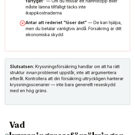
fartyget"
— Om du missar ett hamnstopp eller
måste lämna tillfälligt täcks inte
ikappkostnaderna
Antar att rederiet "löser det"
— De kan hjälpa,
men du betalar vanligtvis ändå. Försäkring är ditt
ekonomiska skydd
Slutsatsen:
Kryssningsförsäkring handlar om att ha rätt
struktur
innan
problemet uppstår, inte att argumentera
efteråt. Kontrollera att din försäkring uttryckligen hanterar
kryssningsscenarier — inte bara generellt reseskydd
med en hög gräns.
Vad