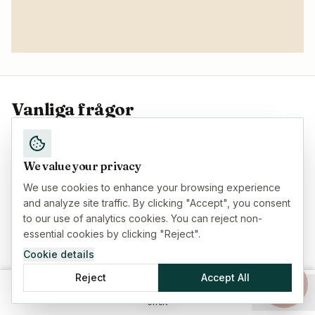
Vanliga frågor
Har du fortfarande frågor? Kolla dessa svar eller
kontakta oss
.
We value your privacy
Varför behöver kryssningar en annan
We use cookies to enhance your browsing experience
reseförsäkring?
and analyze site traffic. By clicking "Accept", you consent
to our use of analytics cookies. You can reject non-
Kryssningar skapar unika risker: du kan
essential cookies by clicking "Reject".
missa ombordstigning på grund av
Cookie details
flygförseningar, behöva sjukvård till sjöss
Reject
Accept All
med begränsade alternativ, kräva evakuering
Hem
Försäkringar
Guider
Meny
Offert
från ett fartyg eller bli strandsatt i en hamn.