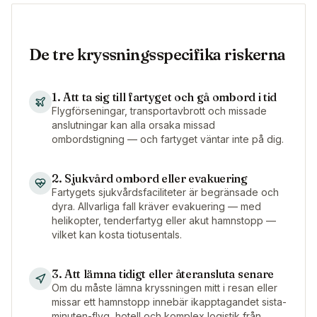
De tre kryssningsspecifika riskerna
1. Att ta sig till fartyget och gå ombord i tid
Flygförseningar, transportavbrott och missade
anslutningar kan alla orsaka missad
ombordstigning — och fartyget väntar inte på dig.
2. Sjukvård ombord eller evakuering
Fartygets sjukvårdsfaciliteter är begränsade och
dyra. Allvarliga fall kräver evakuering — med
helikopter, tenderfartyg eller akut hamnstopp —
vilket kan kosta tiotusentals.
3. Att lämna tidigt eller återansluta senare
Om du måste lämna kryssningen mitt i resan eller
missar ett hamnstopp innebär ikapptagandet sista-
minuten-flyg, hotell och komplex logistik från