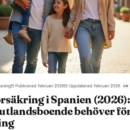
äsning
Publicerad
:
februari 2026
Uppdaterad
:
februari 2026
Liv
örsäkring i Spanien (2026)
utlandsboende behöver för 
ing