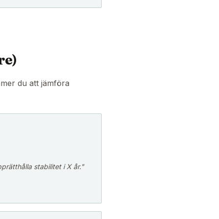
re)
ommer du att jämföra
ätthålla stabilitet i X år."