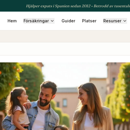
Hjälper expats i Spanien sedan 2012 • Betrodd av tusental
Hem
Försäkringar
Guider
Platser
Resurser
säkring
Företagsförsäkring
Reseförsäkring
Djurförsäkring
T