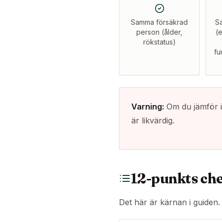
Samma försäkrad
S
person (ålder,
(e
rökstatus)
fu
Varning:
Om du jämför ic
är likvärdig.
12-punkts che
Det här är kärnan i guiden