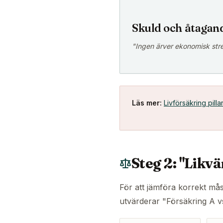
Skuld och åtagan
"Ingen ärver ekonomisk stre
Läs mer:
Livförsäkring pilla
Steg 2: "Likv
För att jämföra korrekt mås
utvärderar "Försäkring A vs