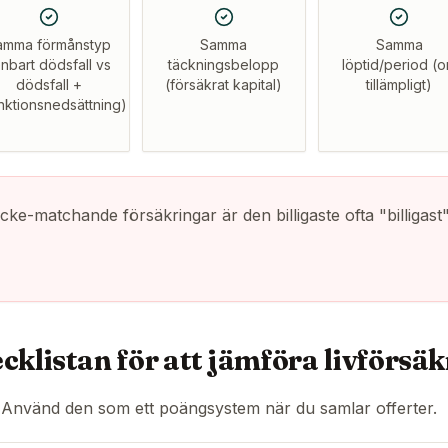
amma förmånstyp
Samma
Samma
nbart dödsfall vs
täckningsbelopp
löptid/period (
dödsfall +
(försäkrat kapital)
tillämpligt)
nktionsnedsättning)
ke-matchande försäkringar är den billigaste ofta "billigast" 
cklistan för att jämföra livförsä
. Använd den som ett poängsystem när du samlar offerter.