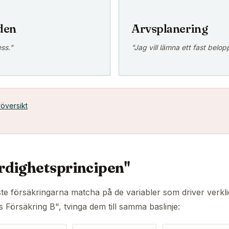
den
Arvsplanering
ss."
"Jag vill lämna ett fast belop
röversikt
ärdighetsprincipen"
te försäkringarna matcha på de variabler som driver verklig
 Försäkring B", tvinga dem till samma baslinje: