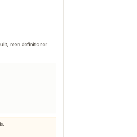
llt, men definitioner
is.