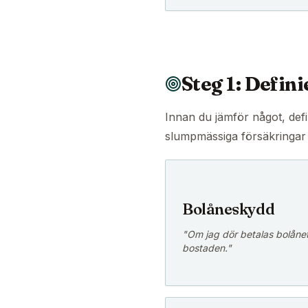
Steg 1: Defini
Innan du jämför något, defi
slumpmässiga försäkringar 
Bolåneskydd
"Om jag dör betalas bolånet 
bostaden."