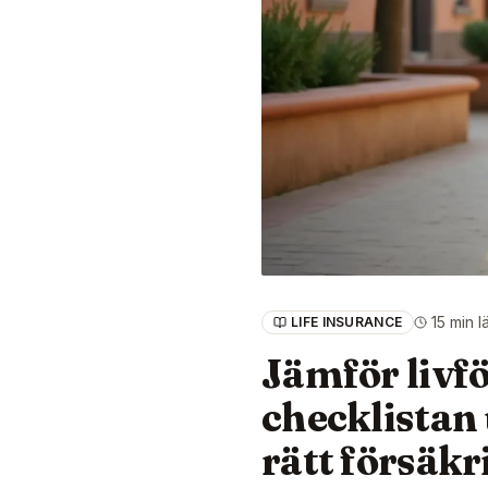
15 min l
LIFE INSURANCE
Jämför livf
checklistan 
rätt försäkr