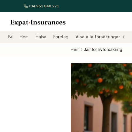
+34 951 840 271
Visa alla försäkringar
Bilförsäkring
Hemförsäkring
Sjukför
Bil
Hem
Hälsa
Företag
Visa alla försäkringar
→
Hem
Jämför livförsäkring