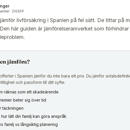
inger
genter · DGSFP
mför livförsäkring i Spanien på fel sätt. De tittar på m
. Den här guiden är jämförelseramverket som förhindrar
deproblem.
gen jämföra?
fferter i Spanien jämför du inte bara ett pris. Du jämför avtalsdefiniti
litlighet och passform till ditt syfte.
som räknas som ett skadeärende
remier beter sig över tid
r täckningen
et: hur lätt din familj kan göra anspråk
vs familj vs långsiktig planering