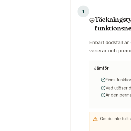
1
Täckningsty
funktionsne
Enbart dödsfall är 
varierar och premie
Jämför:
Finns funkti
Vad utlöser d
Är den perman
Om du inte fullt 