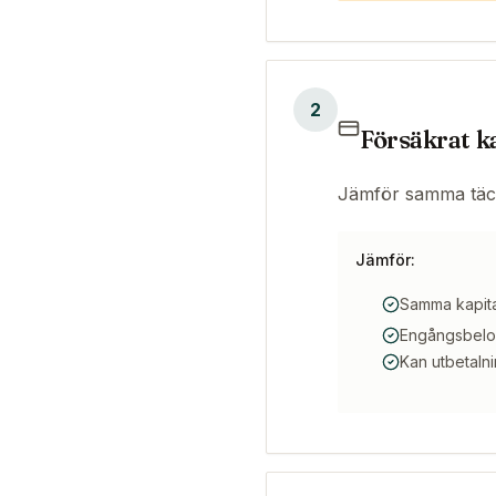
2
Försäkrat k
Jämför samma täck
Jämför:
Samma kapital
Engångsbelop
Kan utbetaln