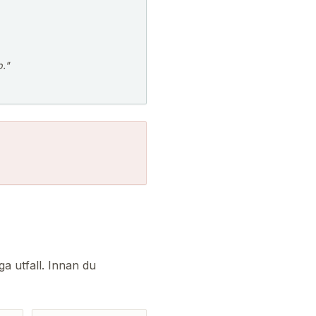
p."
a utfall. Innan du