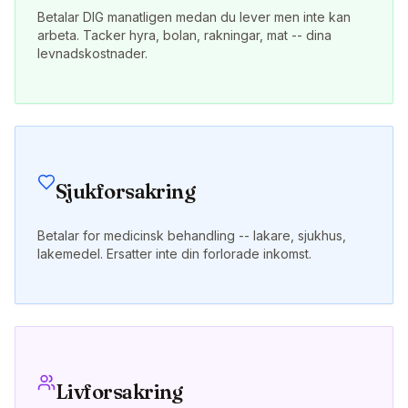
Betalar DIG manatligen medan du lever men inte kan
arbeta. Tacker hyra, bolan, rakningar, mat -- dina
levnadskostnader.
Sjukforsakring
Betalar for medicinsk behandling -- lakare, sjukhus,
lakemedel. Ersatter inte din forlorade inkomst.
Livforsakring