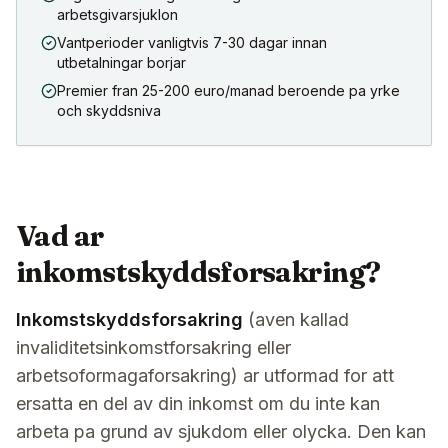
arbetsgivarsjuklon
Vantperioder vanligtvis 7-30 dagar innan
utbetalningar borjar
Premier fran 25-200 euro/manad beroende pa yrke
och skyddsniva
Vad ar
inkomstskyddsforsakring?
Inkomstskyddsforsakring
(aven kallad
invaliditetsinkomstforsakring eller
arbetsoformagaforsakring) ar utformad for att
ersatta en del av din inkomst om du inte kan
arbeta pa grund av sjukdom eller olycka. Den kan