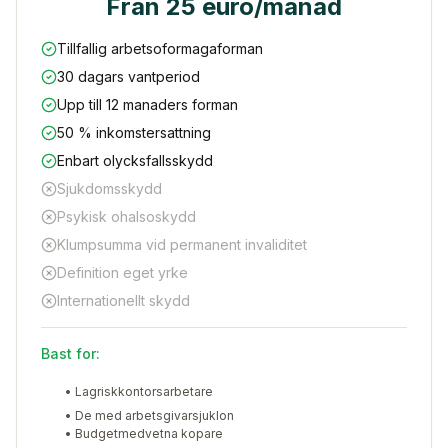
Fran 25 euro/manad
Tillfallig arbetsoformagaforman
30 dagars vantperiod
Upp till 12 manaders forman
50 % inkomstersattning
Enbart olycksfallsskydd
Sjukdomsskydd
Psykisk ohalsoskydd
Klumpsumma vid permanent invaliditet
Definition eget yrke
Internationellt skydd
Bast for:
•
Lagriskkontorsarbetare
•
De med arbetsgivarsjuklon
•
Budgetmedvetna kopare