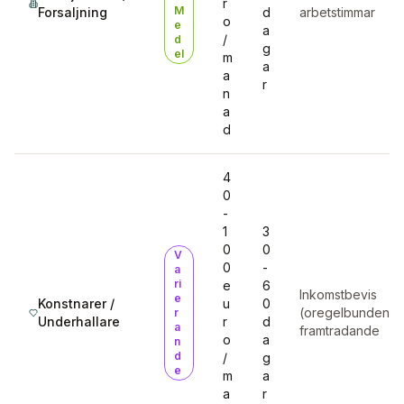
r
M
Forsaljning
d
arbetstimmar
o
e
a
/
d
g
el
m
a
a
r
n
a
d
4
0
-
1
3
0
0
V
0
-
a
ri
e
6
Inkomstbevis
e
Konstnarer /
u
0
(oregelbunden), 
r
Underhallare
r
d
a
framtradande
o
a
n
d
/
g
e
m
a
a
r