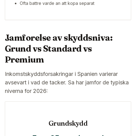
Ofta battre varde an att kopa separat
Jamforelse av skyddsniva:
Grund vs Standard vs
Premium
Inkomstskyddsforsakringar i Spanien varierar
avsevart i vad de tacker. Sa har jamfor de typiska
niverna for 2026:
Grundskydd