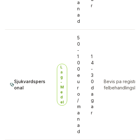
a
r
n
a
d
5
0
-
1
1
0
4
L
0
-
a
e
3
g
Sjukvardspers
u
0
Bevis pa registrer
-
M
onal
r
d
felbehandlingshis
e
o
a
d
/
g
el
m
a
a
r
n
a
d