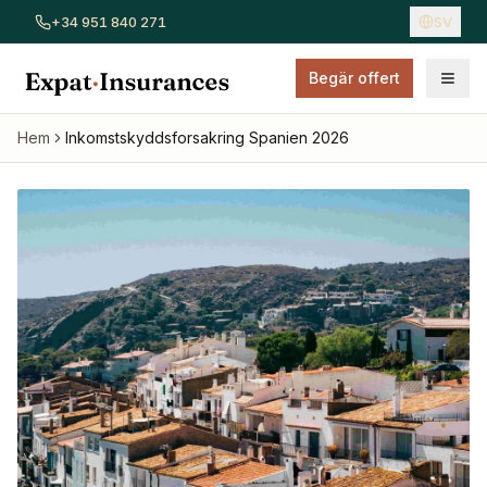
+34 951 840 271
SV
Begär offert
Visa alla försäkringar
Bilförsäkring
Hemförsäkring
Sjukför
Hem
Inkomstskyddsforsakring Spanien 2026