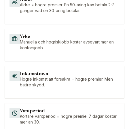
Aldre = hogre premier. En 50-aring kan betala 2-3
ganger vad en 30-aring betalar.
Yrke
Manuella och hogriskjobb kostar avsevart mer an
kontorsjobb.
Inkomstniva
Hogre inkomst att forsakra = hogre premier. Men
battre skydd.
Vantperiod
Kortare vantperiod = hogre premie. 7 dagar kostar
mer an 30.