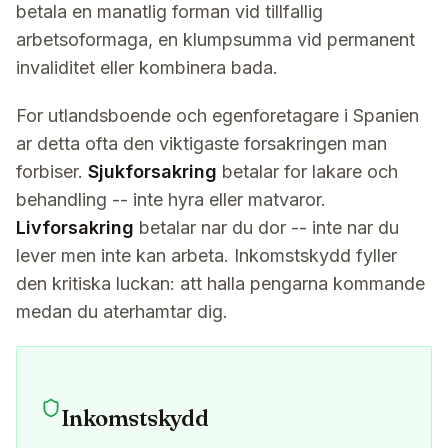
betala en manatlig forman vid tillfallig
arbetsoformaga, en klumpsumma vid permanent
invaliditet eller kombinera bada.
For utlandsboende och egenforetagare i Spanien
ar detta ofta den viktigaste forsakringen man
forbiser.
Sjukforsakring
betalar for lakare och
behandling -- inte hyra eller matvaror.
Livforsakring
betalar nar du dor -- inte nar du
lever men inte kan arbeta. Inkomstskydd fyller
den kritiska luckan: att halla pengarna kommande
medan du aterhamtar dig.
Inkomstskydd