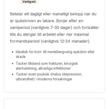
Vanligast
Betalar ett dagligt eller manatligt belopp nar du
ar sjukskriven av lakare. Borjar efter en
vantperiod (vanligtvis 7-30 dagar) och fortsatter
tills du atergar till arbetet eller nar maximal
formandsperiod (vanligtvis 12-24 manader).
Idealisk for kort- till medellangvarig sjukdom eller
skada
Tacker tillstand som frakturer, kirurgisk
aterhamtning, allvarliga infektioner
Tacker aven psykisk ohalsa (depression,
utbrandhet) i moderna forsakringar