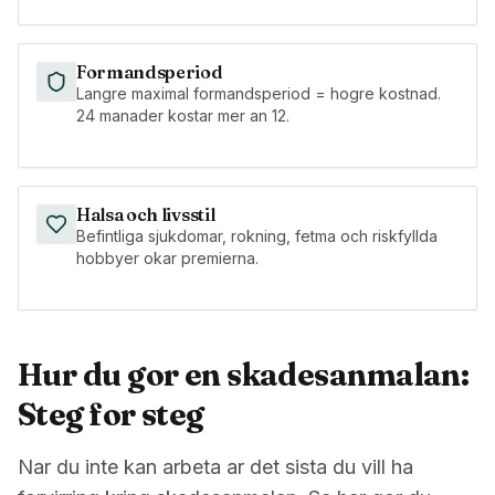
Formandsperiod
Langre maximal formandsperiod = hogre kostnad.
24 manader kostar mer an 12.
Halsa och livsstil
Befintliga sjukdomar, rokning, fetma och riskfyllda
hobbyer okar premierna.
Hur du gor en skadesanmalan:
Steg for steg
Nar du inte kan arbeta ar det sista du vill ha