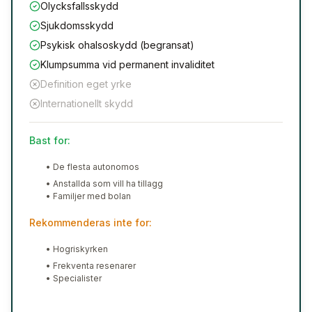
Olycksfallsskydd
Sjukdomsskydd
Psykisk ohalsoskydd (begransat)
Klumpsumma vid permanent invaliditet
Definition eget yrke
Internationellt skydd
Bast for:
•
De flesta autonomos
•
Anstallda som vill ha tillagg
•
Familjer med bolan
Rekommenderas inte for:
•
Hogriskyrken
•
Frekventa resenarer
•
Specialister