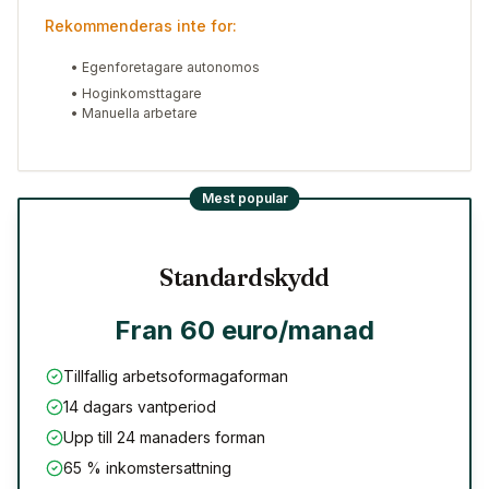
Rekommenderas inte for:
•
Egenforetagare autonomos
•
Hoginkomsttagare
•
Manuella arbetare
Mest popular
Standardskydd
Fran 60 euro/manad
Tillfallig arbetsoformagaforman
14 dagars vantperiod
Upp till 24 manaders forman
65 % inkomstersattning