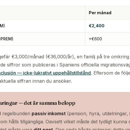
Per månad
EM)
€2,400
 IPREM)
+€600
 ungefär €3,000/månad (€36,000/år), en familj på tre omkr
 de siffror som publiceras i Spaniens officiella migrationsvä
nclusión — icke-lukrativt uppehållstillstånd
. Eftersom de föl
 aktuella siffran innan du ansöker.
aringar — det är samma belopp
ed regelbunden
passiv inkomst
(pension, hyra, utdelningar, 
om hålls tillgängliga. Oavsett vilket måste det tydligt kunna
 det måste vara
ditt eget
. Den enda hårda gränsen: detta vis