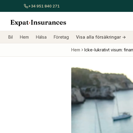
+34 951 840 271
Visa alla försäkringar
Bilförsäkring
Hemförsäkring
Sjukför
Bil
Hem
Hälsa
Företag
Visa alla försäkringar
→
Hem
Icke-lukrativt visum: fina