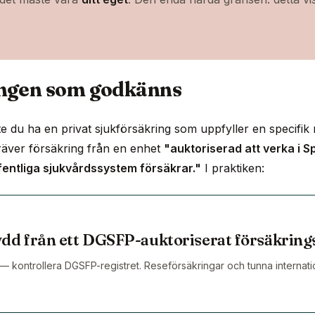
ingen som godkänns
 du ha en privat sjukförsäkring som uppfyller en specifik ni
räver försäkring från en enhet
"auktoriserad att verka i 
fentliga sjukvårdssystem försäkrar."
I praktiken:
dd från ett DGSFP-auktoriserat försäkring
 — kontrollera DGSFP-registret. Reseförsäkringar och tunna internat