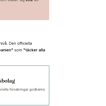
vå. Den officiella
Spanien"
som
"täcker alla
sbolag
ionella försäkringar godkänns