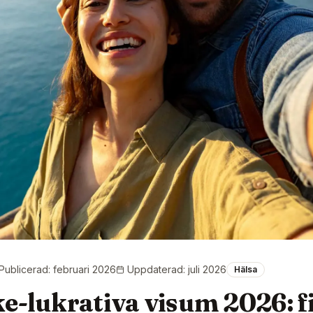
Publicerad
:
februari 2026
Uppdaterad
:
juli 2026
Hälsa
ke-lukrativa visum 2026: f