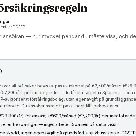
försäkringsregeln
inger
genter · DGSFP
r ansökan — hur mycket pengar du måste visa, och den
)
kräver att två saker bevisas: passiv inkomst på €2,400/månad (€28,
7,200/år) per medföljande — du får inte arbeta i Spanien — och e
FP-auktoriserat försäkringsbolag, utan egenavgift på grundläggande 
ld i förväg. Du ansöker med ditt pass; inget NIE behövs ännu.
28,800/år) för ensam; +€600/månad (€7,200/år) per medföljande (of
t eller besparingar — inget arbete i Spanien på detta visum
nde skydd, ingen egenavgift på grundvård + sjukhusvistelse, DGSFP