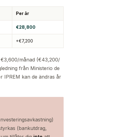
Per år
€28,800
+€7,200
ing €3,600/månad (€43,200/
gledning från Ministerio de
jer IPREM kan de ändras år
investeringsavkastning)
 styrkas (bankutdrag,
um tillåter dig
inte
att