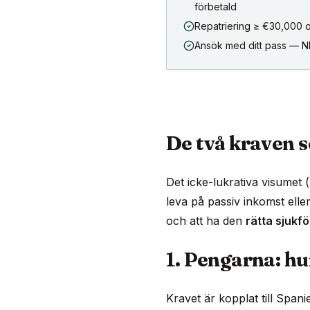
förbetald
Repatriering ≥ €30,000 
Ansök med ditt pass — NIE
De två kraven 
Det icke-lukrativa visumet (
leva på passiv inkomst elle
och att ha den
rätta sjukf
1. Pengarna: hu
Kravet är kopplat till Spani