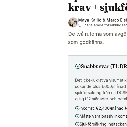
krav + sjuk
Maya Kallio & Marco Els
Licensierade försäkringsa
De två rutorna som avgö
som godkänns.
Snabbt svar (TL;DR
Det icke-lukrativa visumet 
sökande plus €600/månad (€
sjukförsäkring från ett DGS
giltig i 12 månader och beta
Inkomst: €2,400/månad (€
Måste vara passiv inkoms
Sjukförsäkring: heltäcka