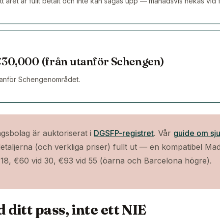
 att året är fullt betalt och inte kan sägas upp — månadsvis nekas vid 
€30,000 (från utanför Schengen)
tanför Schengenområdet.
ngsbolag är auktoriserat i
DGSFP-registret
. Vår
guide om sju
taljerna (och verkliga priser) fullt ut — en kompatibel Mad
8, €60 vid 30, €93 vid 55 (öarna och Barcelona högre).
ditt pass, inte ett NIE