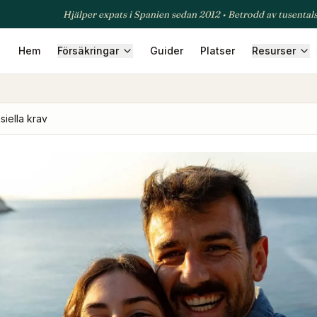
Hjälper expats i Spanien sedan 2012 • Betrodd av tusental
Hem
Försäkringar
Guider
Platser
Resurser
säkring
Företagsförsäkring
Reseförsäkring
Djurförsäkring
T
nsiella krav