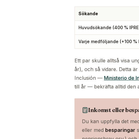
Sökande
Huvudsökande (400 % IPR
Varje medföljande (+100 %
Ett par skulle alltså visa
år), och så vidare. Detta är
Inclusión —
Ministerio de I
till år — bekräfta alltid den
Inkomst eller besp
Du kan uppfylla det m
eller med
besparingar
s
pensionsbrev osv.) och