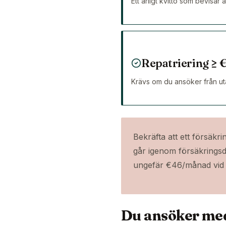
Ett årligt kvitto som bevisar
Repatriering ≥ 
Krävs om du ansöker från u
Bekräfta att ett försäkri
går igenom försäkringsde
ungefär €46/månad vid 1
Du ansöker med 