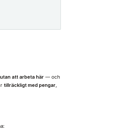
utan att arbeta här
— och
ar
tillräckligt med pengar
,
na: