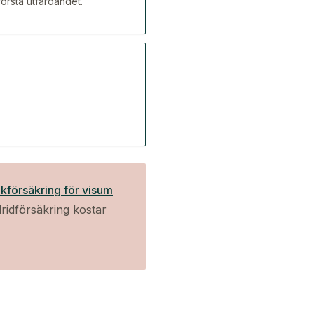
första utfärdandet.
kförsäkring för visum
ridförsäkring kostar