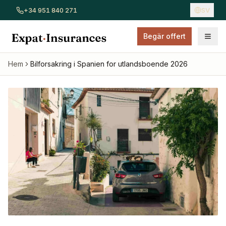
+34 951 840 271
SV
Begär offert
Visa alla försäkringar
Bilförsäkring
Hemförsäkring
Sjukför
Hem
Bilforsakring i Spanien for utlandsboende 2026