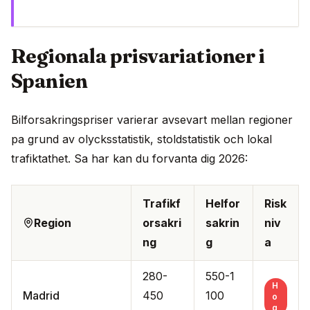
Regionala prisvariationer i
Spanien
Bilforsakringspriser varierar avsevart mellan regioner
pa grund av olycksstatistik, stoldstatistik och lokal
trafiktathet. Sa har kan du forvanta dig 2026:
Trafikf
Helfor
Risk
Region
orsakri
sakrin
niv
ng
g
a
280-
550-1
H
Madrid
450
100
o
g