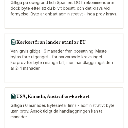
Giltiga pa obegrand tid i Spanien. DGT rekommenderar
dock byte efter att du blivit bosatt, och det kravs vid
fornyelse. Byte ar enbart administrativt - inga prov kravs.
Korkort fran lander utanfor EU
Vanligtvis giltiga i 6 manader fran bosattning. Maste
bytas fore utganget - for narvarande kravs inget
korprov for byte i manga fall, men handlaggningstiden
ar 2-4 manader.
USA, Kanada, Australien-korkort
Giltiga i 6 manader. Bytesavtal finns - administrativt byte
utan prov. Ansok tidigt da handlaggningen kan ta
manader.