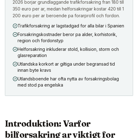
2026 borjar grundlaggande trafikforsakring fran 180 till
350 euro per ar, medan helforsakringar kostar 420 till 1
200 euro per ar beroende pa forarprofil och fordon.
Trafikforsakring ar lagstadgad for alla bilar i Spanien
Forsakringskostnader beror pa alder, korhistorik,
region och fordonstyp
Helforsakring inkluderar stold, kollision, storm och
glasreparation
Utlandska korkort ar giltiga under begransad tid
innan byte kravs
Utlandsboende har ofta nytta av forsakringsbolag
med stod pa engelska
Introduktion: Varfor
bilforsakring ar viktigt for