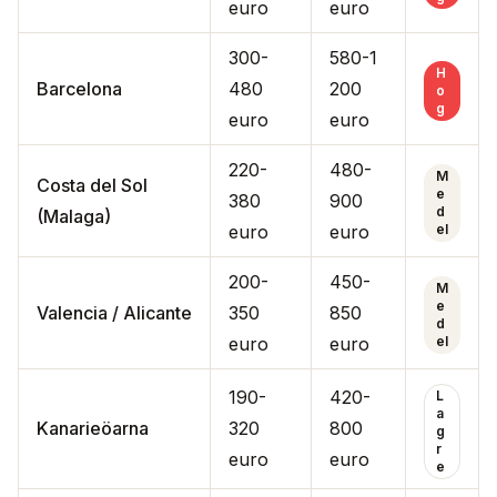
euro
euro
300-
580-1
H
Barcelona
480
200
o
g
euro
euro
220-
480-
M
Costa del Sol
e
380
900
d
(Malaga)
euro
euro
el
200-
450-
M
e
Valencia / Alicante
350
850
d
euro
euro
el
190-
420-
L
a
Kanarieöarna
320
800
g
r
euro
euro
e