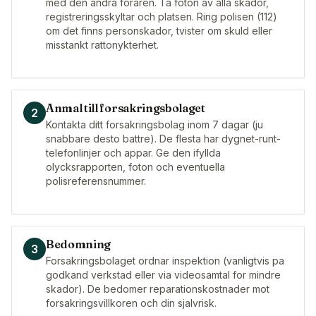
med den andra foraren. Ta foton av alla skador,
registreringsskyltar och platsen. Ring polisen (112)
om det finns personskador, tvister om skuld eller
misstankt rattonykterhet.
Anmal till forsakringsbolaget
2
Kontakta ditt forsakringsbolag inom 7 dagar (ju
snabbare desto battre). De flesta har dygnet-runt-
telefonlinjer och appar. Ge den ifyllda
olycksrapporten, foton och eventuella
polisreferensnummer.
Bedomning
3
Forsakringsbolaget ordnar inspektion (vanligtvis pa
godkand verkstad eller via videosamtal for mindre
skador). De bedomer reparationskostnader mot
forsakringsvillkoren och din sjalvrisk.