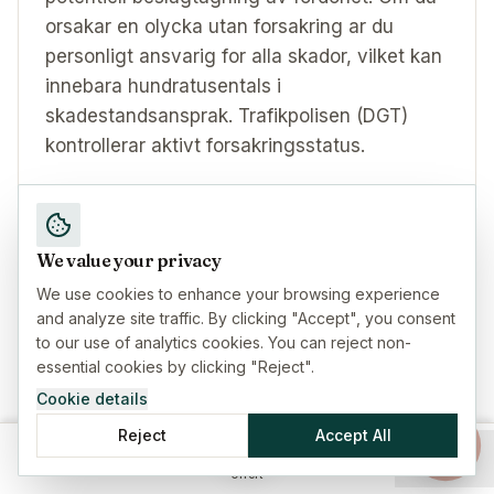
orsakar en olycka utan forsakring ar du
personligt ansvarig for alla skador, vilket kan
innebara hundratusentals i
skadestandsansprak. Trafikpolisen (DGT)
kontrollerar aktivt forsakringsstatus.
Behover jag forsakring for en bil som star
We value your privacy
parkerad langvarigt?
We use cookies to enhance your browsing experience
and analyze site traffic. By clicking "Accept", you consent
Juridiskt sett ja, aven parkerade fordon
to our use of analytics cookies. You can reject non-
maste vara forsakrade i Spanien. Praktiskt
essential cookies by clicking "Reject".
sett, om bilen forvaras i ett privat garage och
Cookie details
ar officiellt avregistrerad (baja temporal),
Reject
Accept All
erbjuder vissa forsakringsbolag reducerade
priser for 'parkerade fordon'. Men alla bilar
Hem
Försäkringar
Guider
Meny
Offert